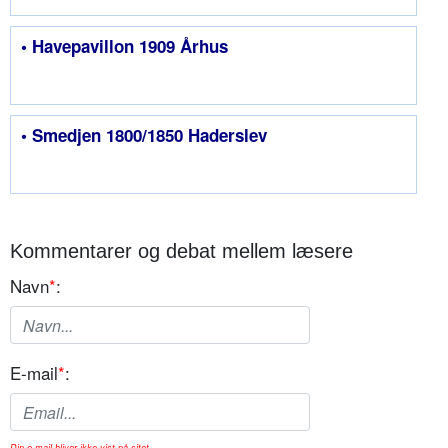
• Havepavillon 1909 Århus
• Smedjen 1800/1850 Haderslev
Kommentarer og debat mellem læsere
Navn
*
:
E-mail
*
:
Din e-mail bliver ikke vist på sitet.