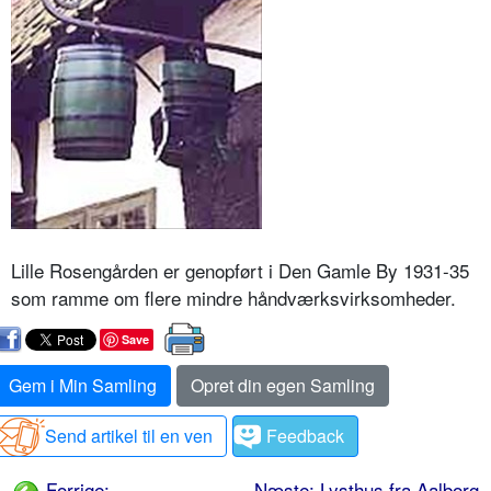
Lille Rosengården er genopført i Den Gamle By 1931-35
som ramme om flere mindre håndværksvirksomheder.
Save
Gem i Min Samling
Opret din egen Samling
Send artikel til en ven
Feedback
Forrige:
Næste: Lysthus fra Aalborg