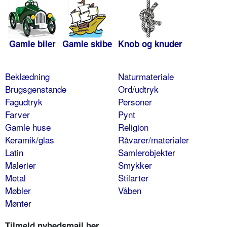
Gamle biler
Gamle skibe
Knob og knuder
Beklædning
Naturmateriale
Brugsgenstande
Ord/udtryk
Fagudtryk
Personer
Farver
Pynt
Gamle huse
Religion
Keramik/glas
Råvarer/materialer
Latin
Samlerobjekter
Malerier
Smykker
Metal
Stilarter
Møbler
Våben
Mønter
Tilmeld nyhedsmail her