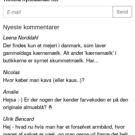
Nyeste kommentarer
Leena Norddahl
Der findes kun et mejeri i danmark, som laver
gammeldags kærnemælk. Alt andet 'kærnemælk' i
butikkerne er syrnet skummetmælk. Har...
Nicolas
Hvor køber man kavs (eller kaus..)?
Amalie
Hejsa :-) Er der nogen der kender farvekoden er på den
originale almueblå? 🤞
Ulrik Bencard
Hej - hvad nu hvis man har et forsølvet armbånd, hvor
meget af sølvet er væk, og man gerne vil fjerne det helt.