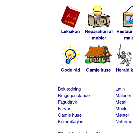
Leksikon
Reparation af
Restaur
møbler
male
Gode råd
Gamle huse
Heraldik
Beklædning
Latin
Brugsgenstande
Malerier
Fagudtryk
Metal
Farver
Møbler
Gamle huse
Mønter
Keramik/glas
Naturmat