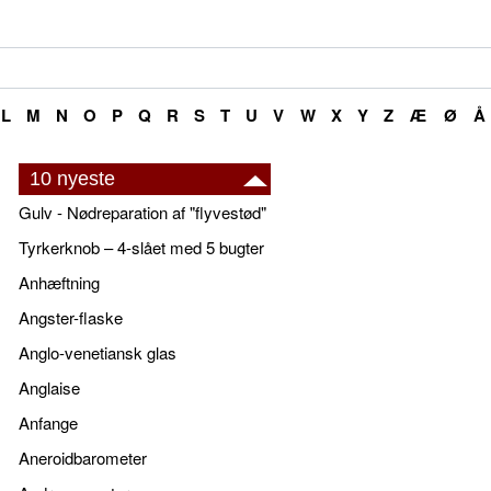
L
M
N
O
P
Q
R
S
T
U
V
W
X
Y
Z
Æ
Ø
Å
10 nyeste
Gulv - Nødreparation af "flyvestød"
Tyrkerknob – 4-slået med 5 bugter
Anhæftning
Angster-flaske
Anglo-venetiansk glas
Anglaise
Anfange
Aneroidbarometer