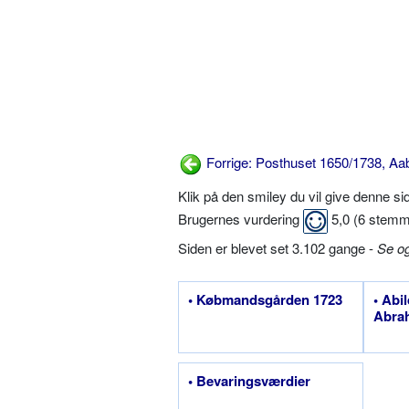
Forrige: Posthuset 1650/1738, Aa
Klik på den smiley du vil give denne s
Brugernes vurdering
5,0
(
6
stemm
Siden er blevet set 3.102 gange -
Se o
• Købmandsgården 1723
• Abi
Abra
• Bevaringsværdier