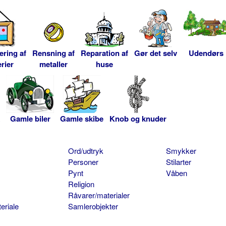
ering af
Rensning af
Reparation af
Gør det selv
Udendørs
rier
metaller
huse
Gamle biler
Gamle skibe
Knob og knuder
Ord/udtryk
Smykker
Personer
Stilarter
Pynt
Våben
Religion
Råvarer/materialer
eriale
Samlerobjekter