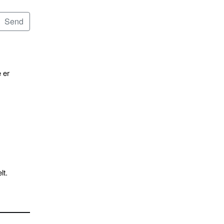
 er
lt.