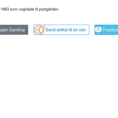
 1963 som vognlade til postgården.
 egen Samling
Send artikel til en ven
Feedba