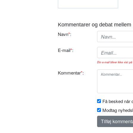
Kommentarer og debat mellem 
Navn
*
:
E-mail
*
:
Din e-mail bliver ikke vist på 
Kommentar
*
:
Få besked når d
Modtag nyhedsb