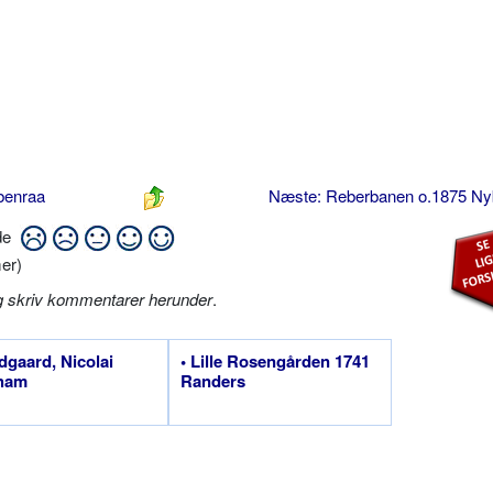
benraa
Næste: Reberbanen o.1875 N
ide
er)
g skriv kommentarer herunder
.
ldgaard, Nicolai
• Lille Rosengården 1741
ham
Randers