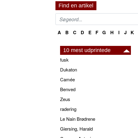
Find en artikel
A
B
C
D
E
F
G
H
I
J
K
10 mest udprintede
fusk
Dukaton
Camée
Benved
Zeus
radering
Le Nain Brødrene
Giersing, Harald