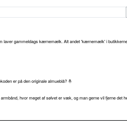
som laver gammeldags kærnemælk. Alt andet 'kærnemælk' i butikkerne
ekoden er på den originale almueblå? 🤞
 armbånd, hvor meget af sølvet er væk, og man gerne vil fjerne det he