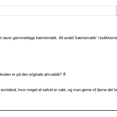
som laver gammeldags kærnemælk. Alt andet 'kærnemælk' i butikkerne
ekoden er på den originale almueblå? 🤞
 armbånd, hvor meget af sølvet er væk, og man gerne vil fjerne det he