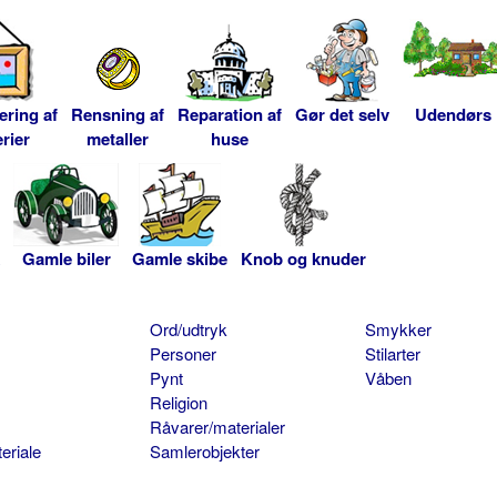
ering af
Rensning af
Reparation af
Gør det selv
Udendørs
rier
metaller
huse
Gamle biler
Gamle skibe
Knob og knuder
Ord/udtryk
Smykker
Personer
Stilarter
Pynt
Våben
Religion
Råvarer/materialer
eriale
Samlerobjekter