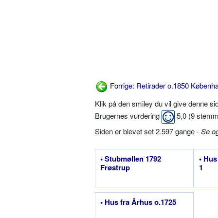
Forrige: Retirader o.1850 Københ
Klik på den smiley du vil give denne s
Brugernes vurdering
5,0
(
9
stemm
Siden er blevet set 2.597 gange -
Se o
• Stubmøllen 1792
• Hus
Frøstrup
1
• Hus fra Århus o.1725