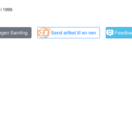
i 1999.
 egen Samling
Send artikel til en ven
Feedba