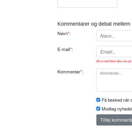
Kommentarer og debat mellem 
Navn
*
:
E-mail
*
:
Din e-mail bliver ikke vist på 
Kommentar
*
:
Få besked når d
Modtag nyhedsb