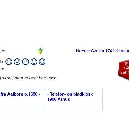
avn
Næste: Skolen 1741 Kerte
ide
er)
g skriv kommentarer herunder
.
 fra Aalborg o.1650 -
• Telefon- og bladkiosk
1900 Århus