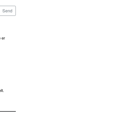
 er
lt.