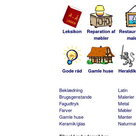
Leksikon
Reparation af
Restaur
møbler
male
Gode råd
Gamle huse
Heraldik
Beklædning
Latin
Brugsgenstande
Malerier
Fagudtryk
Metal
Farver
Møbler
Gamle huse
Mønter
Keramik/glas
Naturmat