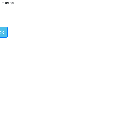
us Havns
ck