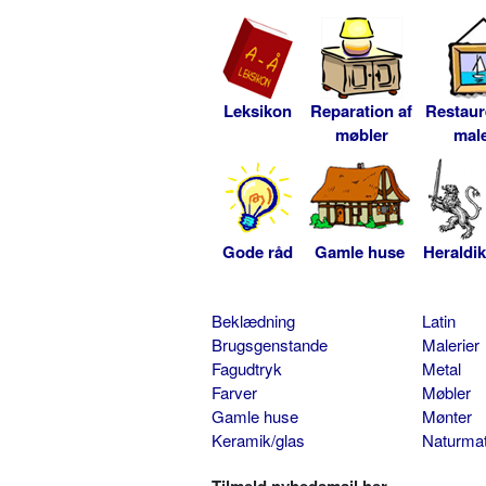
Leksikon
Reparation af
Restaur
møbler
male
Gode råd
Gamle huse
Heraldik
Beklædning
Latin
Brugsgenstande
Malerier
Fagudtryk
Metal
Farver
Møbler
Gamle huse
Mønter
Keramik/glas
Naturmat