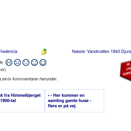
redericia
Næste: Vandmøllen 1843 Djur
ide
er)
g skriv kommentarer herunder
.
sk fra Himmelbjerget
• - Her kommer en
 1900-tal
samling gamle huse -
flere er på vej