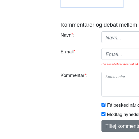
Kommentarer og debat mellem 
Navn
*
:
E-mail
*
:
Din e-mail bliver ikke vist på 
Kommentar
*
:
Få besked når d
Modtag nyhedsb