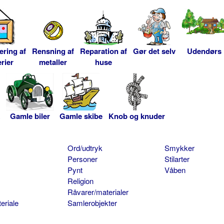
ering af
Rensning af
Reparation af
Gør det selv
Udendørs
rier
metaller
huse
Gamle biler
Gamle skibe
Knob og knuder
Ord/udtryk
Smykker
Personer
Stilarter
Pynt
Våben
Religion
Råvarer/materialer
eriale
Samlerobjekter