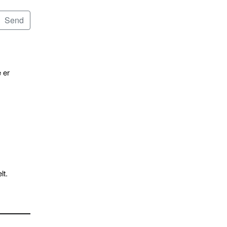
 er
lt.