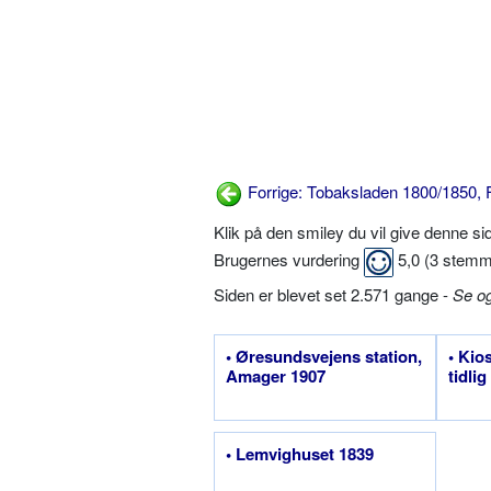
Forrige: Tobaksladen 1800/1850, F
Klik på den smiley du vil give denne s
Brugernes vurdering
5,0
(
3
stemm
Siden er blevet set 2.571 gange -
Se o
• Øresundsvejens station,
• Kio
Amager 1907
tidlig
• Lemvighuset 1839