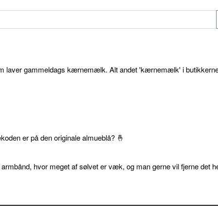
som laver gammeldags kærnemælk. Alt andet 'kærnemælk' i butikkerne
ekoden er på den originale almueblå? 🤞
 armbånd, hvor meget af sølvet er væk, og man gerne vil fjerne det he