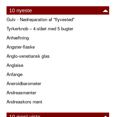
10 nyeste
Gulv - Nødreparation af "flyvestød"
Tyrkerknob – 4-slået med 5 bugter
Anhæftning
Angster-flaske
Anglo-venetiansk glas
Anglaise
Anfange
Aneroidbarometer
Andreasmønter
Andreaskors mønt
10 mest viste