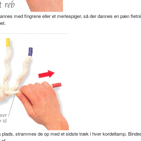
ldannes med fingrene eller et merlespiger, så der dannes en pæn fletn
et.
å plads, strammes de op med et sidste træk i hver kordeltamp. Bindes
 af.