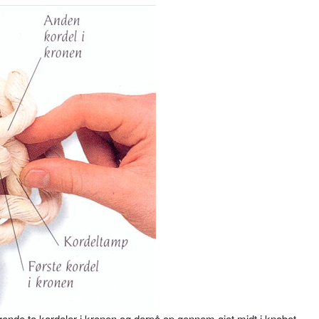
gende to kordeler i kronen og derpå op gennem øjet midt i knobet.