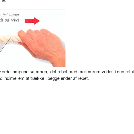
s kordeltampene sammen, idet rebet med mellemrum vrides i den retni
ved indimellem at trække i begge ender af rebet.