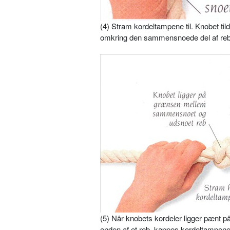
(4) Stram kordeltampene til. Knobet ti
omkring den sammensnoede del af reb
(5) Når knobets kordeler ligger pænt p
enden af et reb, kappes kordeltampene