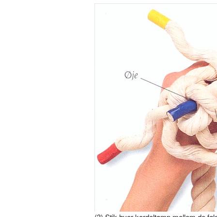
(3) Stik hver kordeltamp mellem de føl