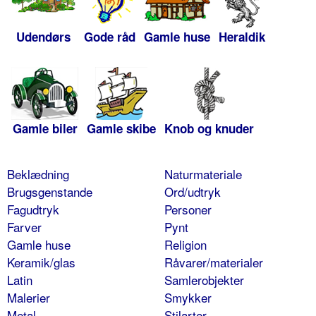
Udendørs
Gode råd
Gamle huse
Heraldik
Gamle biler
Gamle skibe
Knob og knuder
Beklædning
Naturmateriale
Brugsgenstande
Ord/udtryk
Fagudtryk
Personer
Farver
Pynt
Gamle huse
Religion
Keramik/glas
Råvarer/materialer
Latin
Samlerobjekter
Malerier
Smykker
Metal
Stilarter