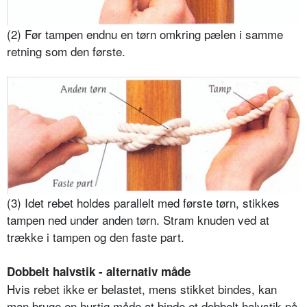
(2) Før tampen endnu en tørn omkring pælen i samme
retning som den første.
(3) Idet rebet holdes parallelt med første tørn, stikkes
tampen ned under anden tørn. Stram knuden ved at
trække i tampen og den faste part.
Dobbelt halvstik - alternativ måde
Hvis rebet ikke er belastet, mens stikket bindes, kan
man bruge en hurtig måde at binde et dobbelt halvstik på