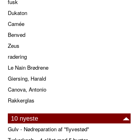
fusk
Dukaton
Camée
Benved
Zeus
radering
Le Nain Brødrene
Giersing, Harald
Canova, Antonio
Rakkerglas
10 nyeste
Gulv - Nødreparation af "flyvestød"
Tyrkerknob – 4-slået med 5 bugter