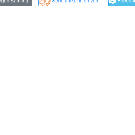
 egen Samling
Send artikel til en ven
Feedba