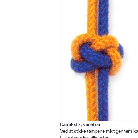
Karrakstik, variation
Ved at stikke tampene midt gennem karr
til lynlåse eller trillefløjter.