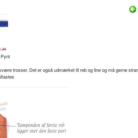
t Pynt
 svære trosser. Det er også udmærket til reb og line og må gerne st
aflastes