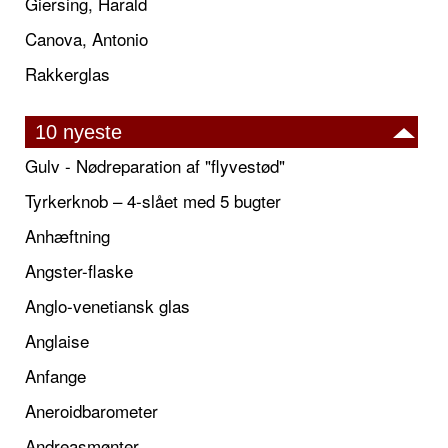
Giersing, Harald
Canova, Antonio
Rakkerglas
10 nyeste
Gulv - Nødreparation af "flyvestød"
Tyrkerknob – 4-slået med 5 bugter
Anhæftning
Angster-flaske
Anglo-venetiansk glas
Anglaise
Anfange
Aneroidbarometer
Andreasmønter