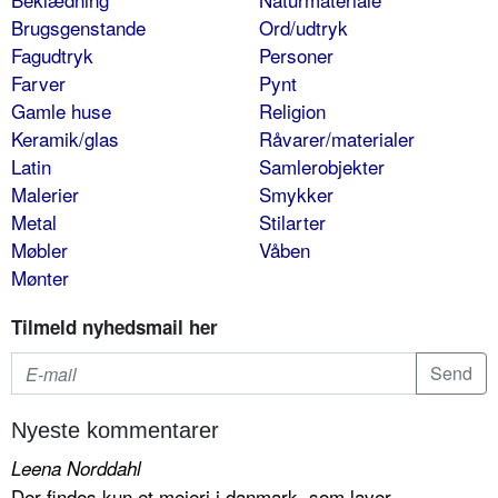
Brugsgenstande
Ord/udtryk
Fagudtryk
Personer
Farver
Pynt
Gamle huse
Religion
Keramik/glas
Råvarer/materialer
Latin
Samlerobjekter
Malerier
Smykker
Metal
Stilarter
Møbler
Våben
Mønter
Tilmeld nyhedsmail her
Nyeste kommentarer
Leena Norddahl
Der findes kun et mejeri i danmark, som laver