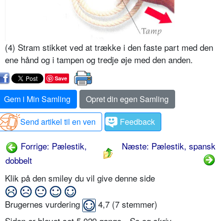
(4) Stram stikket ved at trække i den faste part med den
ene hånd og i tampen og tredje øje med den anden.
Save
Gem i Min Samling
Opret din egen Samling
Send artikel til en ven
Feedback
Forrige: Pælestik,
Næste: Pælestik, spansk
dobbelt
Klik på den smiley du vil give denne side
Brugernes vurdering
4,7
(
7
stemmer)
Siden er blevet set 5.029 gange -