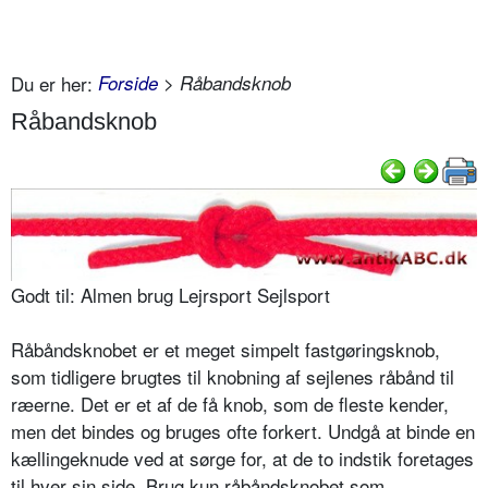
Du er her:
Forside
> Råbandsknob
Råbandsknob
Godt til: Almen brug Lejrsport Sejlsport
Råbåndsknobet er et meget simpelt fastgøringsknob,
som tidligere brugtes til knobning af sejlenes råbånd til
ræerne. Det er et af de få knob, som de fleste kender,
men det bindes og bruges ofte forkert. Undgå at binde en
kællingeknude ved at sørge for, at de to indstik foretages
til hver sin side. Brug kun råbåndsknobet som