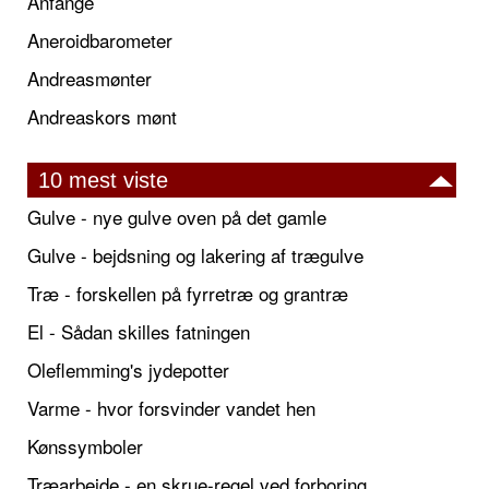
Anfange
Aneroidbarometer
Andreasmønter
Andreaskors mønt
10 mest viste
Gulve - nye gulve oven på det gamle
Gulve - bejdsning og lakering af trægulve
Træ - forskellen på fyrretræ og grantræ
El - Sådan skilles fatningen
Oleflemming's jydepotter
Varme - hvor forsvinder vandet hen
Kønssymboler
Træarbejde - en skrue-regel ved forboring