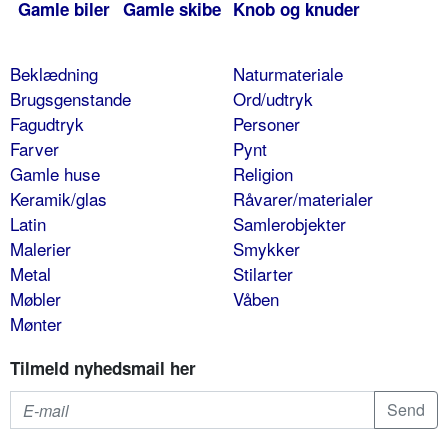
Gamle biler
Gamle skibe
Knob og knuder
Beklædning
Naturmateriale
Brugsgenstande
Ord/udtryk
Fagudtryk
Personer
Farver
Pynt
Gamle huse
Religion
Keramik/glas
Råvarer/materialer
Latin
Samlerobjekter
Malerier
Smykker
Metal
Stilarter
Møbler
Våben
Mønter
Tilmeld nyhedsmail her