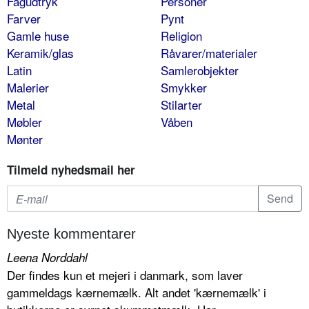
Fagudtryk
Personer
Farver
Pynt
Gamle huse
Religion
Keramik/glas
Råvarer/materialer
Latin
Samlerobjekter
Malerier
Smykker
Metal
Stilarter
Møbler
Våben
Mønter
Tilmeld nyhedsmail her
Nyeste kommentarer
Leena Norddahl
Der findes kun et mejeri i danmark, som laver
gammeldags kærnemælk. Alt andet 'kærnemælk' i