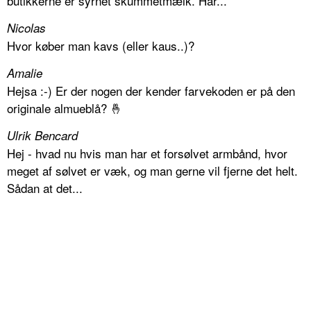
butikkerne er syrnet skummetmælk. Har...
Nicolas
Hvor køber man kavs (eller kaus..)?
Amalie
Hejsa :-) Er der nogen der kender farvekoden er på den
originale almueblå? 🤞
Ulrik Bencard
Hej - hvad nu hvis man har et forsølvet armbånd, hvor
meget af sølvet er væk, og man gerne vil fjerne det helt.
Sådan at det...