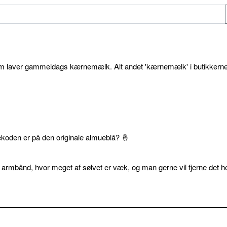
som laver gammeldags kærnemælk. Alt andet 'kærnemælk' i butikkerne
ekoden er på den originale almueblå? 🤞
 armbånd, hvor meget af sølvet er væk, og man gerne vil fjerne det he