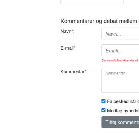
Kommentarer og debat mellem 
Navn
*
:
E-mail
*
:
Din e-mail bliver ikke vist på 
Kommentar
*
:
Få besked når d
Modtag nyhedsb