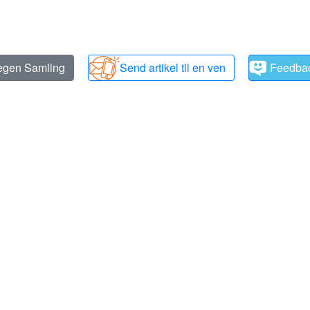
 egen Samling
Send artikel til en ven
Feedba