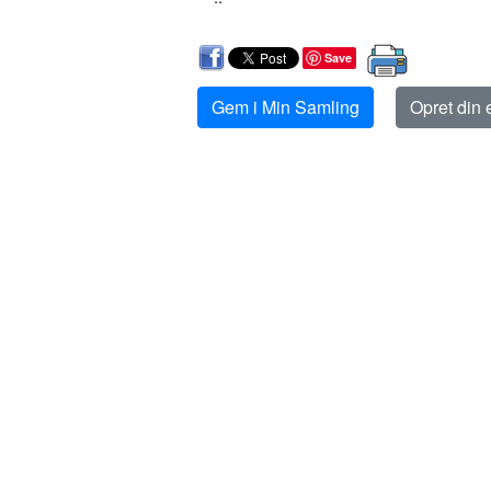
Save
Gem i Min Samling
Opret din