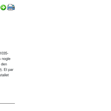
(1035-
 nogle
g den
). Et par
tallet