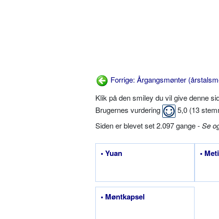
Forrige: Årgangsmønter (årstalsm
Klik på den smiley du vil give denne s
Brugernes vurdering
5,0
(
13
stem
Siden er blevet set 2.097 gange -
Se o
• Yuan
• Met
• Møntkapsel