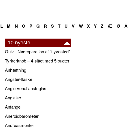
L
M
N
O
P
Q
R
S
T
U
V
W
X
Y
Z
Æ
Ø
Å
10 nyeste
Gulv - Nødreparation af "flyvestød"
Tyrkerknob – 4-slået med 5 bugter
Anhæftning
Angster-flaske
Anglo-venetiansk glas
Anglaise
Anfange
Aneroidbarometer
Andreasmønter