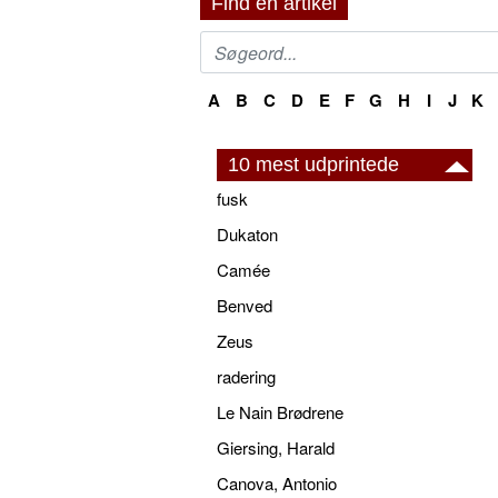
Find en artikel
A
B
C
D
E
F
G
H
I
J
K
10 mest udprintede
fusk
Dukaton
Camée
Benved
Zeus
radering
Le Nain Brødrene
Giersing, Harald
Canova, Antonio