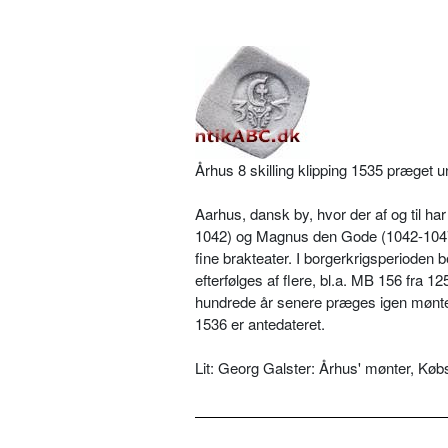
Århus 8 skilling klipping 1535 præget u
Aarhus, dansk by, hvor der af og til h
1042) og Magnus den Gode (1042-1047
fine brakteater. I borgerkrigsperiode
efterfølges af flere, bl.a. MB 156 fra 
hundrede år senere præges igen mønter
1536 er antedateret.
Lit: Georg Galster: Århus' mønter, K
..