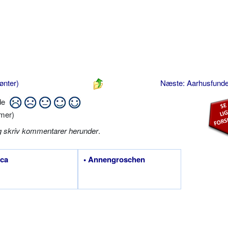
ønter)
Næste: Aarhusfundet
ide
mer)
g skriv kommentarer herunder
.
ica
• Annengroschen