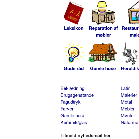
Leksikon
Reparation af
Restaur
møbler
male
Gode råd
Gamle huse
Heraldik
Beklædning
Latin
Brugsgenstande
Malerier
Fagudtryk
Metal
Farver
Møbler
Gamle huse
Mønter
Keramik/glas
Naturmat
Tilmeld nyhedsmail her