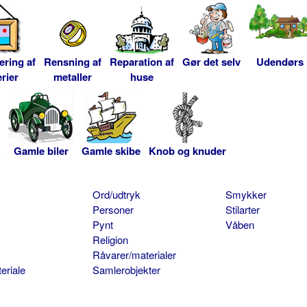
ering af
Rensning af
Reparation af
Gør det selv
Udendørs
rier
metaller
huse
Gamle biler
Gamle skibe
Knob og knuder
Ord/udtryk
Smykker
Personer
Stilarter
Pynt
Våben
Religion
Råvarer/materialer
eriale
Samlerobjekter