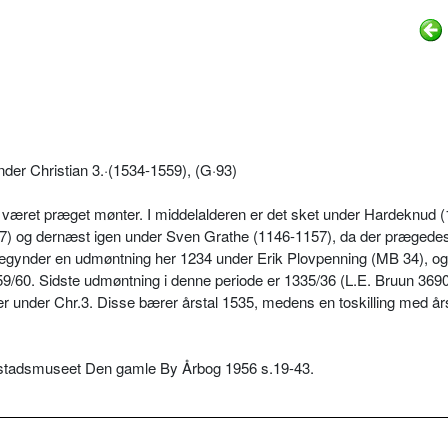
nder Christian 3.·(1534-1559), (G·93)
ar været præget mønter. I middelalderen er det sket under Hardeknud 
) og dernæst igen under Sven Grathe (1146-1157), da der prægedes
n begynder en udmøntning her 1234 under Erik Plovpenning (MB 34), o
1259/60. Sidste udmøntning i denne periode er 1335/36 (L.E. Bruun 3690
 under Chr.3. Disse bærer årstal 1535, medens en toskilling med års
øbstadsmuseet Den gamle By Årbog 1956 s.19-43.