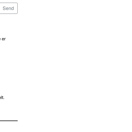
 er
lt.