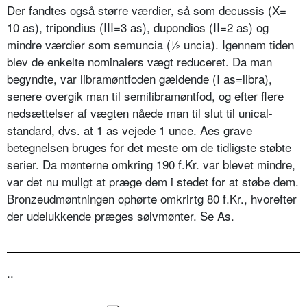
Der fandtes også større værdier, så som decussis (X=
10 as), tripondius (III=3 as), dupondios (II=2 as) og
mindre værdier som semuncia (½ uncia). Igennem tiden
blev de enkelte nominalers vægt reduceret. Da man
begyndte, var libramøntfoden gældende (I as=libra),
senere overgik man til semilibramøntfod, og efter flere
nedsættelser af vægten nåede man til slut til unical-
standard, dvs. at 1 as vejede 1 unce. Aes grave
betegnelsen bruges for det meste om de tidligste støbte
serier. Da mønterne omkring 190 f.Kr. var blevet mindre,
var det nu muligt at præge dem i stedet for at støbe dem.
Bronzeudmøntningen ophørte omkrirtg 80 f.Kr., hvorefter
der udelukkende præges sølvmønter. Se As.
..