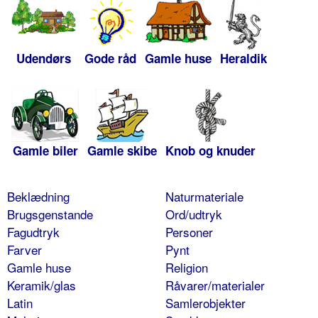
Udendørs
Gode råd
Gamle huse
Heraldik
Gamle biler
Gamle skibe
Knob og knuder
Beklædning
Naturmateriale
Brugsgenstande
Ord/udtryk
Fagudtryk
Personer
Farver
Pynt
Gamle huse
Religion
Keramik/glas
Råvarer/materialer
Latin
Samlerobjekter