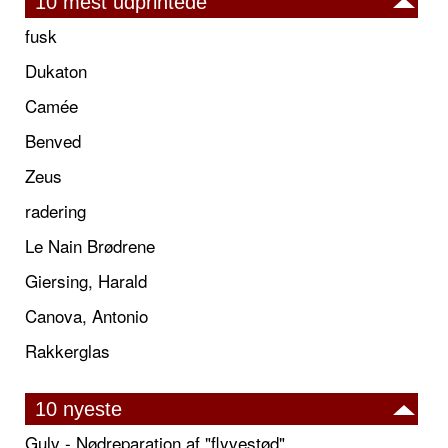
10 mest udprintede
fusk
Dukaton
Camée
Benved
Zeus
radering
Le Nain Brødrene
Giersing, Harald
Canova, Antonio
Rakkerglas
10 nyeste
Gulv - Nødreparation af "flyvestød"