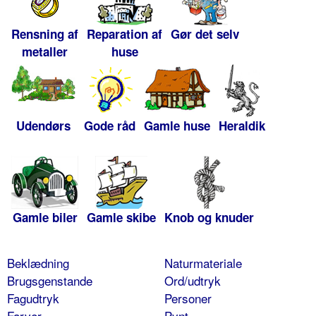
Rensning af
Reparation af
Gør det selv
metaller
huse
Udendørs
Gode råd
Gamle huse
Heraldik
Gamle biler
Gamle skibe
Knob og knuder
Beklædning
Naturmateriale
Brugsgenstande
Ord/udtryk
Fagudtryk
Personer
Farver
Pynt