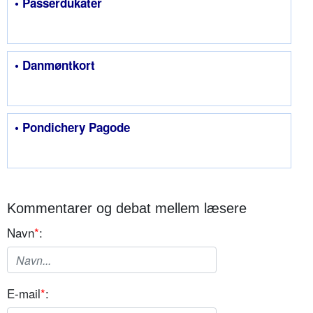
• Passerdukater
• Danmøntkort
• Pondichery Pagode
Kommentarer og debat mellem læsere
Navn
*
:
E-mail
*
: