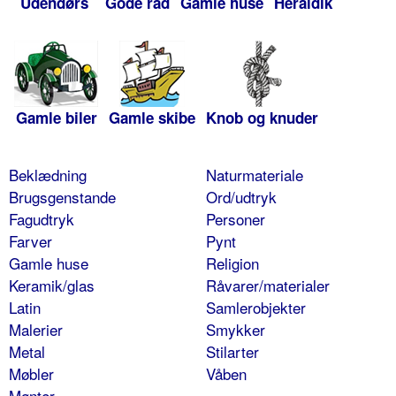
Udendørs
Gode råd
Gamle huse
Heraldik
Gamle biler
Gamle skibe
Knob og knuder
Beklædning
Naturmateriale
Brugsgenstande
Ord/udtryk
Fagudtryk
Personer
Farver
Pynt
Gamle huse
Religion
Keramik/glas
Råvarer/materialer
Latin
Samlerobjekter
Malerier
Smykker
Metal
Stilarter
Møbler
Våben
Mønter