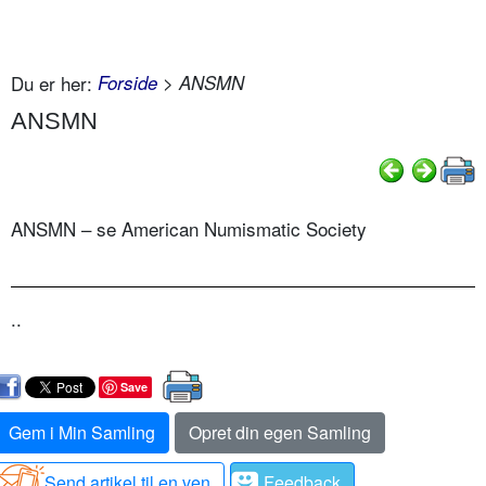
Du er her:
Forside
> ANSMN
ANSMN
ANSMN – se American Numismatic Society
..
Save
Gem i Min Samling
Opret din egen Samling
Send artikel til en ven
Feedback