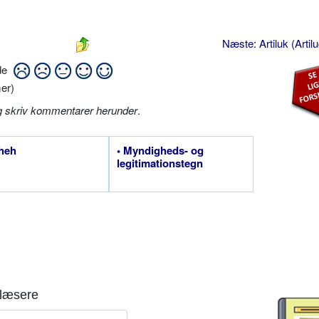
Næste: Artiluk (Artil
ide
er)
g skriv kommentarer herunder
.
heh
• Myndigheds- og
legitimationstegn
læsere