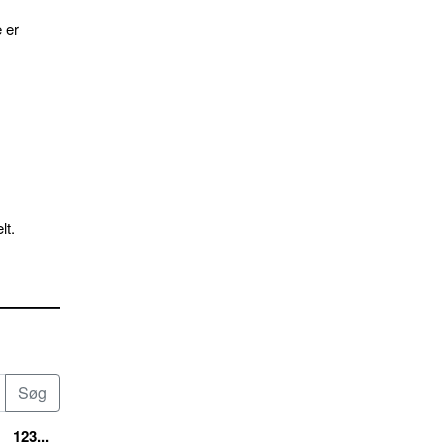
 er
lt.
123...