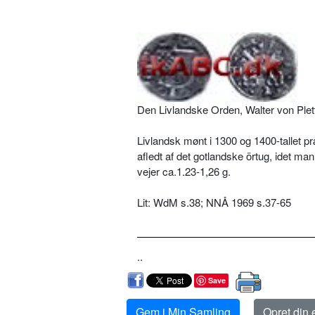
Den Livlandske Orden, Walter von Plett
Livlandsk mønt i 1300 og 1400-tallet p
afledt af det gotlandske örtug, idet m
vejer ca.1.23-1,26 g.
Lit: WdM s.38; NNÅ 1969 s.37-65
..
Save
Gem i Min Samling
Opret din