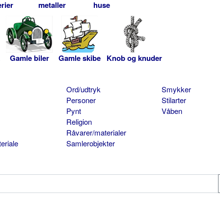
rier
metaller
huse
Gamle biler
Gamle skibe
Knob og knuder
Ord/udtryk
Smykker
Personer
Stilarter
Pynt
Våben
Religion
Råvarer/materialer
eriale
Samlerobjekter