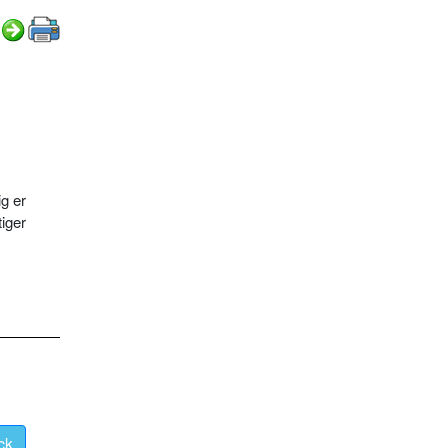
g er
iger
ck