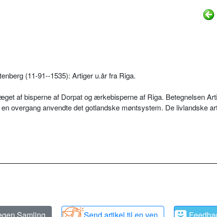
enberg (11-91--1535): Artiger u.år fra Riga.
ræget af bisperne af Dorpat og ærkebisperne af Riga. Betegnelsen Arti
an en overgang anvendte det gotlandske møntsystem. De livlandske art
 egen Samling
Send artikel til en ven
Feedba