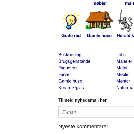
møbler
male
Gode råd
Gamle huse
Heraldik
Beklædning
Latin
Brugsgenstande
Malerier
Fagudtryk
Metal
Farver
Møbler
Gamle huse
Mønter
Keramik/glas
Naturmat
Tilmeld nyhedsmail her
Nyeste kommentarer