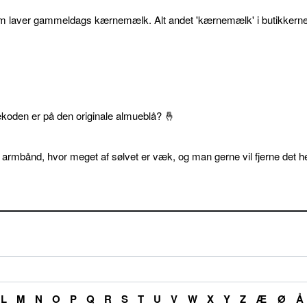
som laver gammeldags kærnemælk. Alt andet 'kærnemælk' i butikkerne
ekoden er på den originale almueblå? 🤞
 armbånd, hvor meget af sølvet er væk, og man gerne vil fjerne det he
L
M
N
O
P
Q
R
S
T
U
V
W
X
Y
Z
Æ
Ø
Å