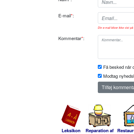
E-mail
*
:
Din e-mail bliver ikke vist på 
Kommentar
*
:
Få besked når d
Modtag nyhedsb
Leksikon
Reparation af
Restaur