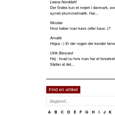
Leena Norddahl
Der findes kun et mejeri i danmark, 
syrnet skummetmælk. Har...
Nicolas
Hvor køber man kavs (eller kaus..)?
Amalie
Hejsa :-) Er der nogen der kender farv
Ulrik Bencard
Hej - hvad nu hvis man har et forsølvet
Sådan at det...
Find en artikel
A
B
C
D
E
F
G
H
I
J
K