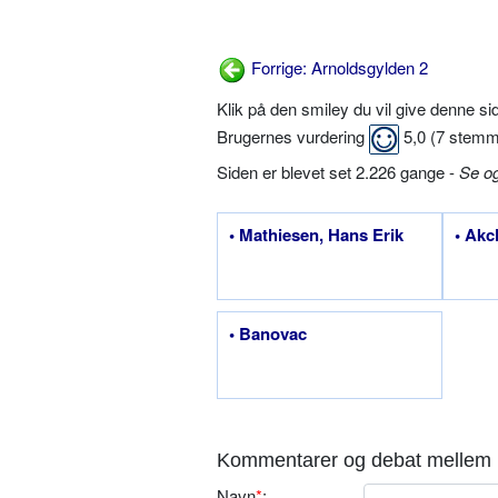
Forrige: Arnoldsgylden 2
Klik på den smiley du vil give denne s
Brugernes vurdering
5,0
(
7
stemm
Siden er blevet set 2.226 gange -
Se o
• Mathiesen, Hans Erik
• Akc
• Banovac
Kommentarer og debat mellem 
Navn
*
: