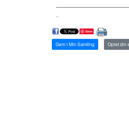
..
Save
Gem i Min Samling
Opret din