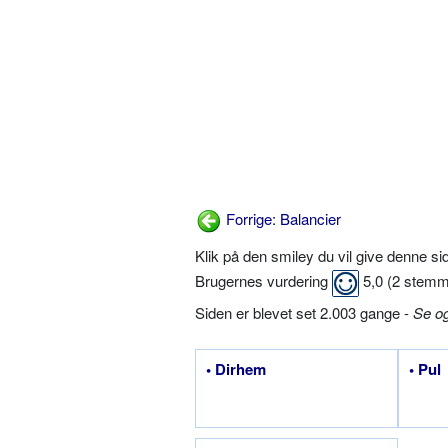
Forrige: Balancier
Klik på den smiley du vil give denne s
Brugernes vurdering
5,0
(
2
stemm
Siden er blevet set 2.003 gange -
Se o
• Dirhem
• Pul