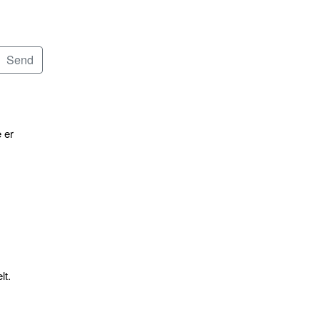
 er
lt.