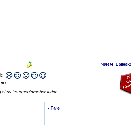
Næste: Ballesk
ide
er)
g skriv kommentarer herunder
.
• Fare