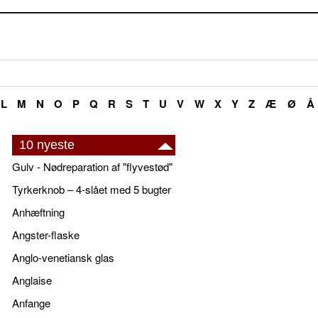
L
M
N
O
P
Q
R
S
T
U
V
W
X
Y
Z
Æ
Ø
Å
10 nyeste
Gulv - Nødreparation af "flyvestød"
Tyrkerknob – 4-slået med 5 bugter
Anhæftning
Angster-flaske
Anglo-venetiansk glas
Anglaise
Anfange