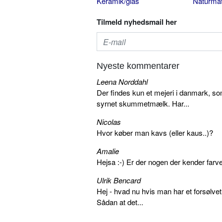
Keramik/glas
Naturmat
Tilmeld nyhedsmail her
Nyeste kommentarer
Leena Norddahl
Der findes kun et mejeri i danmark, 
syrnet skummetmælk. Har...
Nicolas
Hvor køber man kavs (eller kaus..)?
Amalie
Hejsa :-) Er der nogen der kender farv
Ulrik Bencard
Hej - hvad nu hvis man har et forsølvet
Sådan at det...