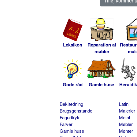
Leksikon
Reparation af
Restaur
møbler
male
Gode råd
Gamle huse
Heraldik
Beklædning
Latin
Brugsgenstande
Malerier
Fagudtryk
Metal
Farver
Møbler
Gamle huse
Mønter