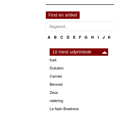
Find en artikel
A
B
C
D
E
F
G
H
I
J
K
10 mest udprintede
fusk
Dukaton
Camée
Benved
Zeus
radering
Le Nain Brødrene