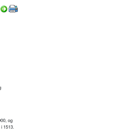
g
900, og
i 1513.