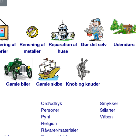
ering af
Rensning af
Reparation af
Gør det selv
Udendørs
rier
metaller
huse
Gamle biler
Gamle skibe
Knob og knuder
Ord/udtryk
Smykker
Personer
Stilarter
Pynt
Våben
Religion
Råvarer/materialer