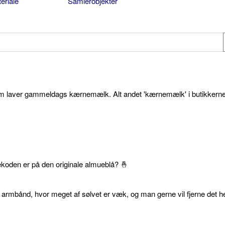
eriale
Samlerobjekter
som laver gammeldags kærnemælk. Alt andet 'kærnemælk' i butikkerne
ekoden er på den originale almueblå? 🤞
 armbånd, hvor meget af sølvet er væk, og man gerne vil fjerne det he