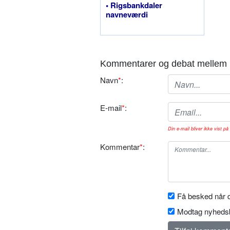
• Rigsbankdaler
navneværdi
Kommentarer og debat mellem 
Navn
*
:
E-mail
*
:
Din e-mail bliver ikke vist på 
Kommentar
*
:
Få besked når d
Modtag nyhedsb