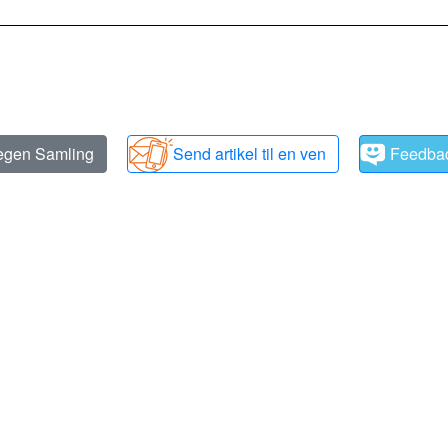
 egen Samling
Send artikel til en ven
Feedba