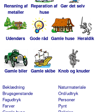
Rensning af
Reparation af
Gør det selv
metaller
huse
Udendørs
Gode råd
Gamle huse
Heraldik
Gamle biler
Gamle skibe
Knob og knuder
Beklædning
Naturmateriale
Brugsgenstande
Ord/udtryk
Fagudtryk
Personer
Farver
Pynt
Gamle huse
Religion