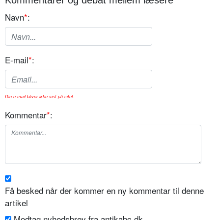
Kommentarer og debat mellem læsere
Navn
*
:
E-mail
*
:
Din e-mail bliver ikke vist på sitet.
Kommentar
*
:
Få besked når der kommer en ny kommentar til denne
artikel
Modtag nyhedsbrev fra antikabc.dk