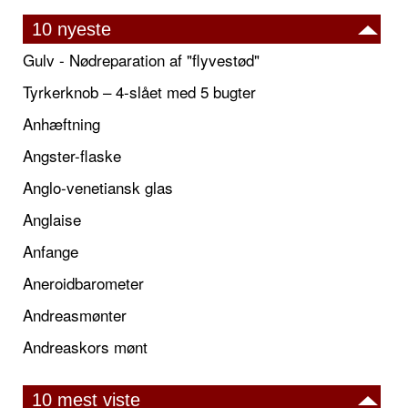
10 nyeste
Gulv - Nødreparation af "flyvestød"
Tyrkerknob – 4-slået med 5 bugter
Anhæftning
Angster-flaske
Anglo-venetiansk glas
Anglaise
Anfange
Aneroidbarometer
Andreasmønter
Andreaskors mønt
10 mest viste