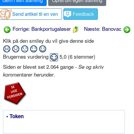
Gem i Min Samling
Opret din egen Samling
Send artikel til en ven
Feedback
Forrige: Bankportugaløser
Næste: Banovac
Klik på den smiley du vil give denne side
Brugernes vurdering
5,0
(
6
stemmer)
Siden er blevet set 2.064 gange -
Se og skriv
.
kommentarer herunder
• Token