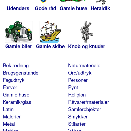
Udendørs
Gode råd
Gamle huse
Heraldik
Gamle biler
Gamle skibe
Knob og knuder
Beklædning
Naturmateriale
Brugsgenstande
Ord/udtryk
Fagudtryk
Personer
Farver
Pynt
Gamle huse
Religion
Keramik/glas
Råvarer/materialer
Latin
Samlerobjekter
Malerier
Smykker
Metal
Stilarter
Møbler
Våben