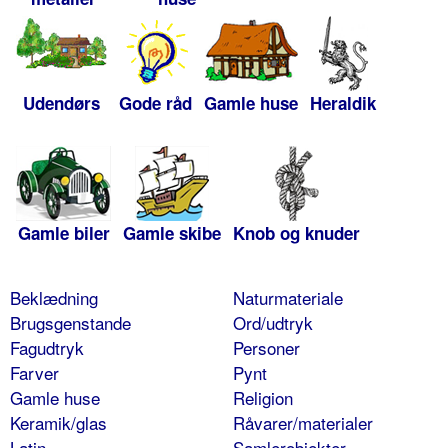
Udendørs
Gode råd
Gamle huse
Heraldik
Gamle biler
Gamle skibe
Knob og knuder
Beklædning
Naturmateriale
Brugsgenstande
Ord/udtryk
Fagudtryk
Personer
Farver
Pynt
Gamle huse
Religion
Keramik/glas
Råvarer/materialer
Latin
Samlerobjekter