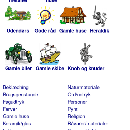
metaller
huse
Udendørs
Gode råd
Gamle huse
Heraldik
Gamle biler
Gamle skibe
Knob og knuder
Beklædning
Naturmateriale
Brugsgenstande
Ord/udtryk
Fagudtryk
Personer
Farver
Pynt
Gamle huse
Religion
Keramik/glas
Råvarer/materialer