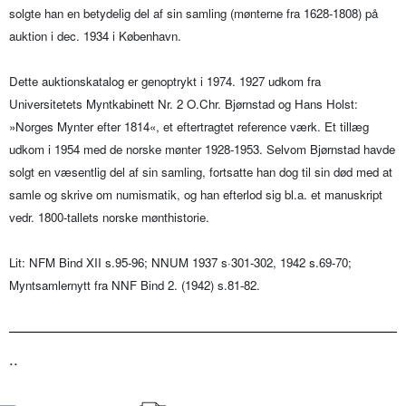
solgte han en betydelig del af sin samling (mønterne fra 1628-1808) på
auktion i dec. 1934 i København.
Dette auktionskatalog er genoptrykt i 1974. 1927 udkom fra
Universitetets Myntkabinett Nr. 2 O.Chr. Bjørnstad og Hans Holst:
»Norges Mynter efter 1814«, et eftertragtet reference værk. Et tillæg
udkom i 1954 med de norske mønter 1928-1953. Selvom Bjørnstad havde
solgt en væsentlig del af sin samling, fortsatte han dog til sin død med at
samle og skrive om numismatik, og han efterlod sig bl.a. et manuskript
vedr. 1800-tallets norske mønthistorie.
Lit: NFM Bind XII s.95-96; NNUM 1937 s·301-302, 1942 s.69-70;
Myntsamlernytt fra NNF Bind 2. (1942) s.81-82.
..