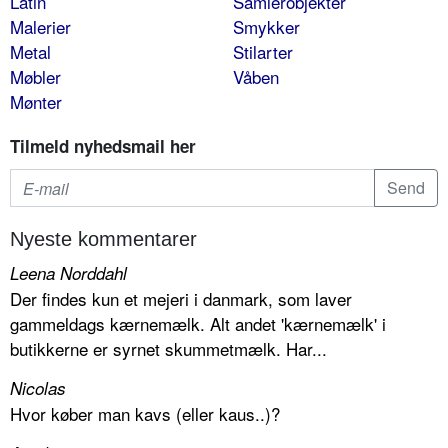
Latin
Samlerobjekter
Malerier
Smykker
Metal
Stilarter
Møbler
Våben
Mønter
Tilmeld nyhedsmail her
Nyeste kommentarer
Leena Norddahl
Der findes kun et mejeri i danmark, som laver
gammeldags kærnemælk. Alt andet 'kærnemælk' i
butikkerne er syrnet skummetmælk. Har...
Nicolas
Hvor køber man kavs (eller kaus..)?