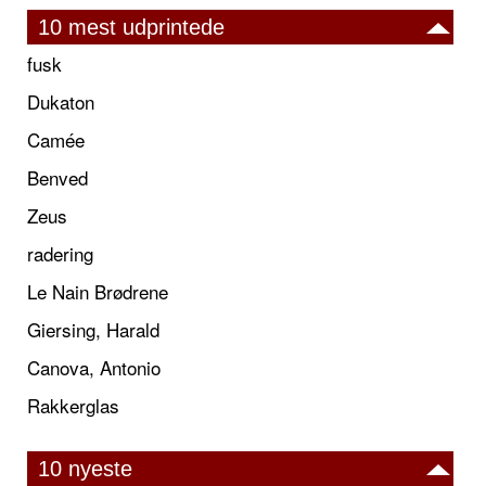
10 mest udprintede
fusk
Dukaton
Camée
Benved
Zeus
radering
Le Nain Brødrene
Giersing, Harald
Canova, Antonio
Rakkerglas
10 nyeste