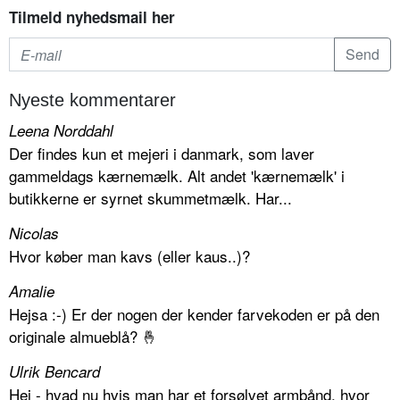
Tilmeld nyhedsmail her
Nyeste kommentarer
Leena Norddahl
Der findes kun et mejeri i danmark, som laver
gammeldags kærnemælk. Alt andet 'kærnemælk' i
butikkerne er syrnet skummetmælk. Har...
Nicolas
Hvor køber man kavs (eller kaus..)?
Amalie
Hejsa :-) Er der nogen der kender farvekoden er på den
originale almueblå? 🤞
Ulrik Bencard
Hej - hvad nu hvis man har et forsølvet armbånd, hvor