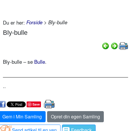
Du er her:
Forside
> Bly-bulle
Bly-bulle
Bly-bulle – se
Bulle
.
..
Save
Gem i Min Samling
Opret din egen Samling
Send artikel til en ven
Feedback