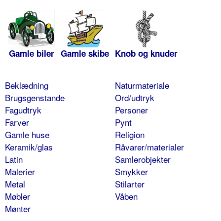
Gamle biler
Gamle skibe
Knob og knuder
Beklædning
Naturmateriale
Brugsgenstande
Ord/udtryk
Fagudtryk
Personer
Farver
Pynt
Gamle huse
Religion
Keramik/glas
Råvarer/materialer
Latin
Samlerobjekter
Malerier
Smykker
Metal
Stilarter
Møbler
Våben
Mønter