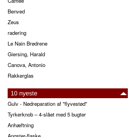
Camée
Benved
Zeus
radering
Le Nain Brødrene
Giersing, Harald
Canova, Antonio
Rakkerglas
10 nyeste
Gulv - Nødreparation af "flyvestød"
Tyrkerknob – 4-slået med 5 bugter
Anhæftning
Angster-flaske