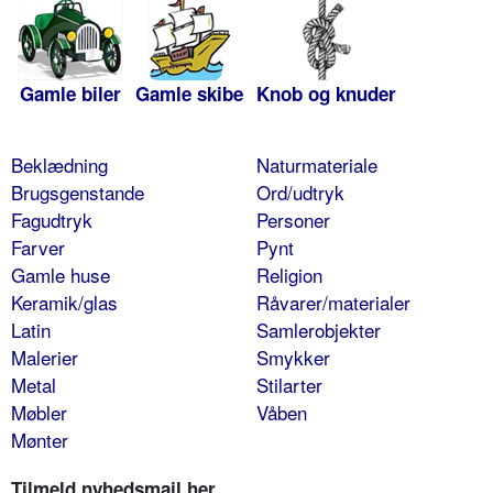
Gamle biler
Gamle skibe
Knob og knuder
Beklædning
Naturmateriale
Brugsgenstande
Ord/udtryk
Fagudtryk
Personer
Farver
Pynt
Gamle huse
Religion
Keramik/glas
Råvarer/materialer
Latin
Samlerobjekter
Malerier
Smykker
Metal
Stilarter
Møbler
Våben
Mønter
Tilmeld nyhedsmail her