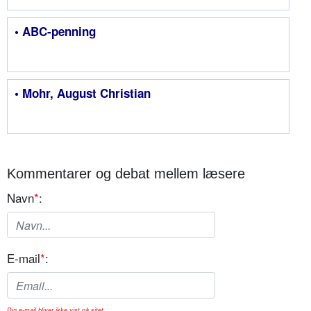
• ABC-penning
• Mohr, August Christian
Kommentarer og debat mellem læsere
Navn
*
:
E-mail
*
:
Din e-mail bliver ikke vist på sitet.