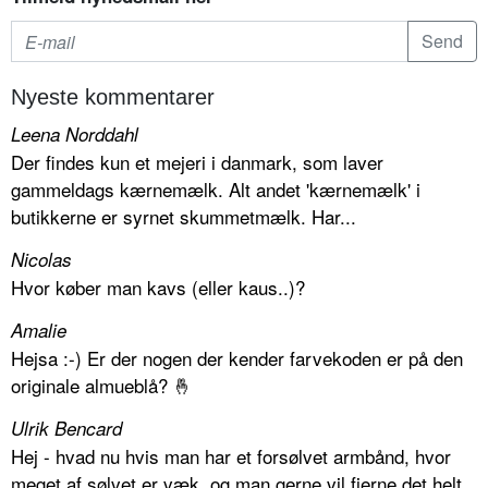
Nyeste kommentarer
Leena Norddahl
Der findes kun et mejeri i danmark, som laver
gammeldags kærnemælk. Alt andet 'kærnemælk' i
butikkerne er syrnet skummetmælk. Har...
Nicolas
Hvor køber man kavs (eller kaus..)?
Amalie
Hejsa :-) Er der nogen der kender farvekoden er på den
originale almueblå? 🤞
Ulrik Bencard
Hej - hvad nu hvis man har et forsølvet armbånd, hvor
meget af sølvet er væk, og man gerne vil fjerne det helt.