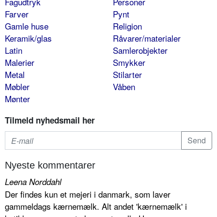
Fagudtryk
Personer
Farver
Pynt
Gamle huse
Religion
Keramik/glas
Råvarer/materialer
Latin
Samlerobjekter
Malerier
Smykker
Metal
Stilarter
Møbler
Våben
Mønter
Tilmeld nyhedsmail her
Nyeste kommentarer
Leena Norddahl
Der findes kun et mejeri i danmark, som laver
gammeldags kærnemælk. Alt andet 'kærnemælk' i