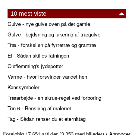
10 mest viste
Gulve - nye gulve oven på det gamle
Gulve - bejdsning og lakering af trægulve
Træ - forskellen på fyrretræ og grantræ
El - Sådan skilles fatningen
Oleflemming's jydepotter
Varme - hvor forsvinder vandet hen
Kønssymboler
Træarbejde - en skrue-regel ved forboring
Trin 6 - Rensning af maleriet
Tag - Sådan renser du et eternittag
Foreløbig 17.651 artikler (3.353 med billeder) •
Annoncer