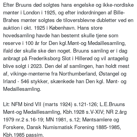
Efter Bruuns død solgtes hans engelske og ikke-nordiske
mønter i London i 1925, og efter indordningen af Bille-
Brahes mønter solgtes de tiloversblevne dubletter ved en
auktion i okt. 1925 i København. Hans store
hovedsamling havde han bestemt skulle tjene som
reserve i 100 år for Den kgl.Mønt-og Medaillesamling,
ifald der skulle ske den noget. Bruuns samling er i dag
anbragt på Frederiksborg Slot i Hillerød og vil antagelig
blive solgt i 2023. Den del af samlingen, han holdt mest
af, vikinge-mønterne fra Northumberland, Østangel og
Irland - 546 stykker, skænkede han Den kgl. Mønt- og
Medaillesamling.
Lit: NFM bind VII (marts 1924) s.121-126; L.E.Bruuns
Mønt-og Medaillesamling, Kbh.1928 s.V-XIV; NR 2.årg
1979 nr.2 s.16-19; MN 1981, s.12; Møntsamlere og
Forskere, Dansk Numismatisk Forening 1885-1985,
Kbh.1985 passim.