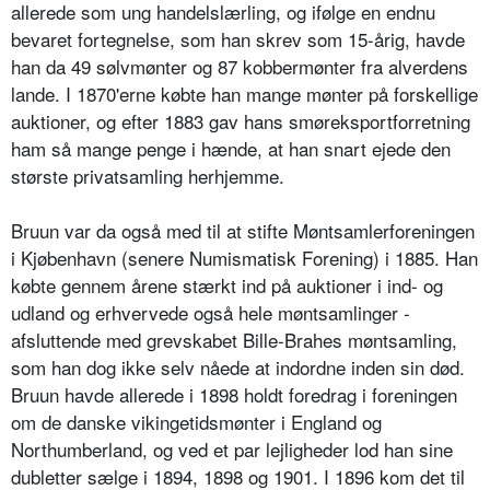
allerede som ung handelslærling, og ifølge en endnu
bevaret fortegnelse, som han skrev som 15-årig, havde
han da 49 sølvmønter og 87 kobbermønter fra alverdens
lande. I 1870'erne købte han mange mønter på forskellige
auktioner, og efter 1883 gav hans smøreksportforretning
ham så mange penge i hænde, at han snart ejede den
største privatsamling herhjemme.
Bruun var da også med til at stifte Møntsamlerforeningen
i Kjøbenhavn (senere Numismatisk Forening) i 1885. Han
købte gennem årene stærkt ind på auktioner i ind- og
udland og erhvervede også hele møntsamlinger -
afsluttende med grevskabet Bille-Brahes møntsamling,
som han dog ikke selv nåede at indordne inden sin død.
Bruun havde allerede i 1898 holdt foredrag i foreningen
om de danske vikingetidsmønter i England og
Northumberland, og ved et par lejligheder lod han sine
dubletter sælge i 1894, 1898 og 1901. I 1896 kom det til