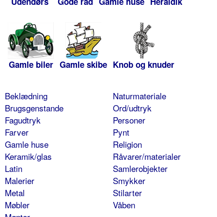
Udendørs
Gode råd
Gamle huse
Heraldik
Gamle biler
Gamle skibe
Knob og knuder
Beklædning
Naturmateriale
Brugsgenstande
Ord/udtryk
Fagudtryk
Personer
Farver
Pynt
Gamle huse
Religion
Keramik/glas
Råvarer/materialer
Latin
Samlerobjekter
Malerier
Smykker
Metal
Stilarter
Møbler
Våben
Mønter