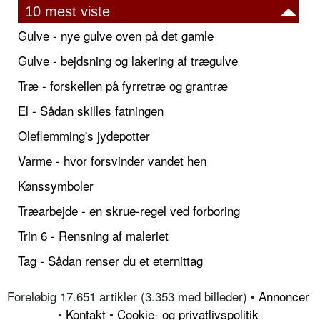
10 mest viste
Gulve - nye gulve oven på det gamle
Gulve - bejdsning og lakering af trægulve
Træ - forskellen på fyrretræ og grantræ
El - Sådan skilles fatningen
Oleflemming's jydepotter
Varme - hvor forsvinder vandet hen
Kønssymboler
Træarbejde - en skrue-regel ved forboring
Trin 6 - Rensning af maleriet
Tag - Sådan renser du et eternittag
Foreløbig 17.651 artikler (3.353 med billeder) •
Annoncer
•
Kontakt
•
Cookie- og privatlivspolitik