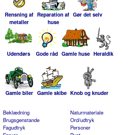
Rensning af
Reparation af
Gør det selv
metaller
huse
Udendørs
Gode råd
Gamle huse
Heraldik
Gamle biler
Gamle skibe
Knob og knuder
Beklædning
Naturmateriale
Brugsgenstande
Ord/udtryk
Fagudtryk
Personer
Farver
Pynt