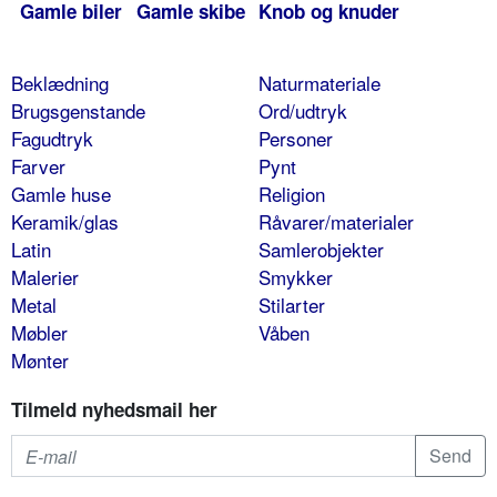
Gamle biler
Gamle skibe
Knob og knuder
Beklædning
Naturmateriale
Brugsgenstande
Ord/udtryk
Fagudtryk
Personer
Farver
Pynt
Gamle huse
Religion
Keramik/glas
Råvarer/materialer
Latin
Samlerobjekter
Malerier
Smykker
Metal
Stilarter
Møbler
Våben
Mønter
Tilmeld nyhedsmail her