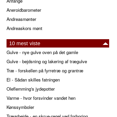
Anfange
Aneroidbarometer
Andreasmønter
Andreaskors mønt
10 mest viste
Gulve - nye gulve oven på det gamle
Gulve - bejdsning og lakering af trægulve
Træ - forskellen på fyrretræ og grantræ
El - Sådan skilles fatningen
Oleflemming's jydepotter
Varme - hvor forsvinder vandet hen
Kønssymboler
Træarbejde - en skrue-regel ved forboring