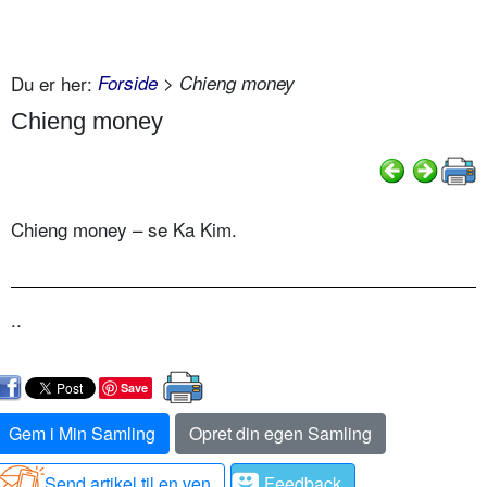
Du er her:
Forside
> Chieng money
Chieng money
Chieng money – se Ka Kim.
..
Save
Gem i Min Samling
Opret din egen Samling
Send artikel til en ven
Feedback