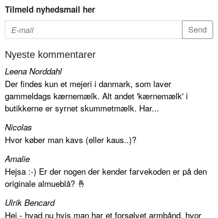
Tilmeld nyhedsmail her
Nyeste kommentarer
Leena Norddahl
Der findes kun et mejeri i danmark, som laver
gammeldags kærnemælk. Alt andet 'kærnemælk' i
butikkerne er syrnet skummetmælk. Har...
Nicolas
Hvor køber man kavs (eller kaus..)?
Amalie
Hejsa :-) Er der nogen der kender farvekoden er på den
originale almueblå? 🤞
Ulrik Bencard
Hej - hvad nu hvis man har et forsølvet armbånd, hvor