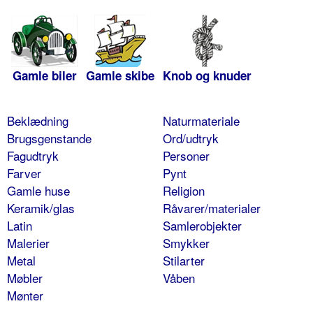
Gamle biler
Gamle skibe
Knob og knuder
Beklædning
Naturmateriale
Brugsgenstande
Ord/udtryk
Fagudtryk
Personer
Farver
Pynt
Gamle huse
Religion
Keramik/glas
Råvarer/materialer
Latin
Samlerobjekter
Malerier
Smykker
Metal
Stilarter
Møbler
Våben
Mønter