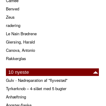
Camée
Benved
Zeus
radering
Le Nain Brødrene
Giersing, Harald
Canova, Antonio
Rakkerglas
10 nyeste
Gulv - Nødreparation af "flyvestød"
Tyrkerknob – 4-slået med 5 bugter
Anhæftning
Angster-flaske