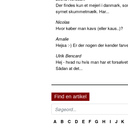
Der findes kun et mejeri i danmark, 
syrnet skummetmælk. Har...
Nicolas
Hvor køber man kavs (eller kaus..)?
Amalie
Hejsa :-) Er der nogen der kender farv
Ulrik Bencard
Hej - hvad nu hvis man har et forsølvet
Sådan at det...
Find en artikel
A
B
C
D
E
F
G
H
I
J
K