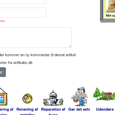
sitet.
er kommer en ny kommentar til denne artikel
rev fra antikabc.dk
ering af
Rensning af
Reparation af
Gør det selv
Udendørs
rier
metaller
huse