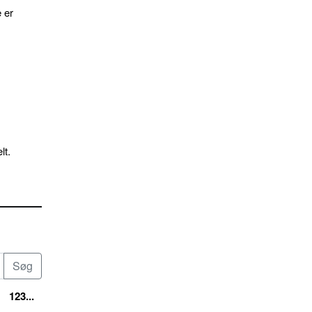
 er
lt.
123...