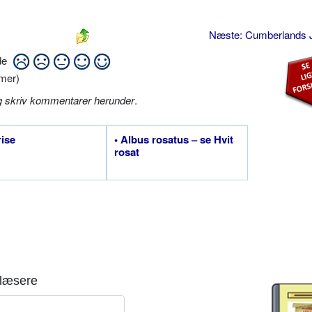
Næste: Cumberlands
ide
mer)
g skriv kommentarer herunder
.
rise
• Albus rosatus – se Hvit
rosat
læsere