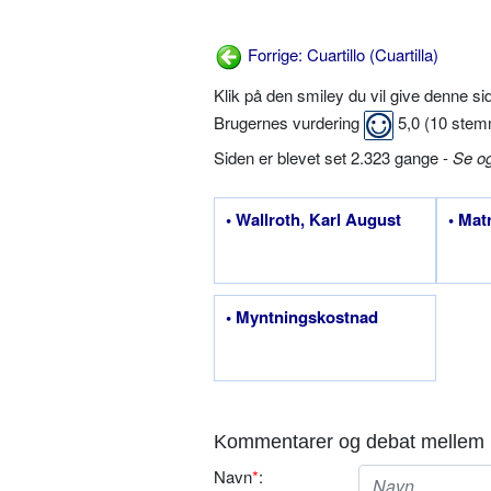
Forrige: Cuartillo (Cuartilla)
Klik på den smiley du vil give denne s
Brugernes vurdering
5,0
(
10
stem
Siden er blevet set 2.323 gange -
Se o
• Wallroth, Karl August
• Mat
• Myntningskostnad
Kommentarer og debat mellem 
Navn
*
: