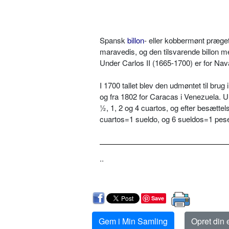
Spansk
billon
- eller kobbermønt præget
maravedis, og den tilsvarende billon me
Under Carlos II (1665-1700) er for Na
I 1700 tallet blev den udmøntet til bru
og fra 1802 for Caracas i Venezuela. 
½, 1, 2 og 4 cuartos, og efter besætte
cuartos=1 sueldo, og 6 sueldos=1 peset
..
Save
Gem i Min Samling
Opret din