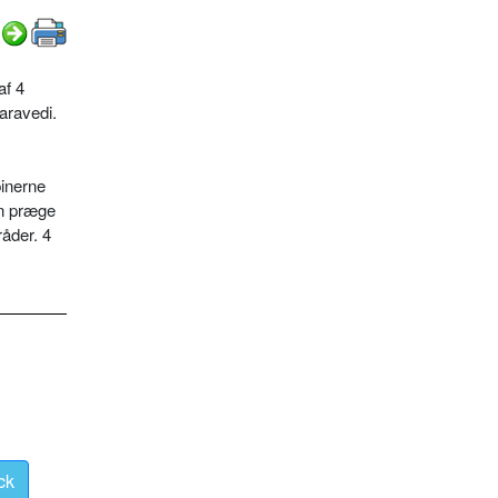
af 4
maravedi.
pinerne
on præge
råder. 4
ck