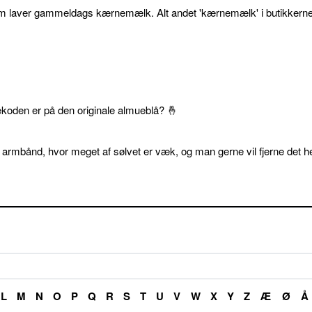
som laver gammeldags kærnemælk. Alt andet 'kærnemælk' i butikkerne
ekoden er på den originale almueblå? 🤞
 armbånd, hvor meget af sølvet er væk, og man gerne vil fjerne det he
L
M
N
O
P
Q
R
S
T
U
V
W
X
Y
Z
Æ
Ø
Å