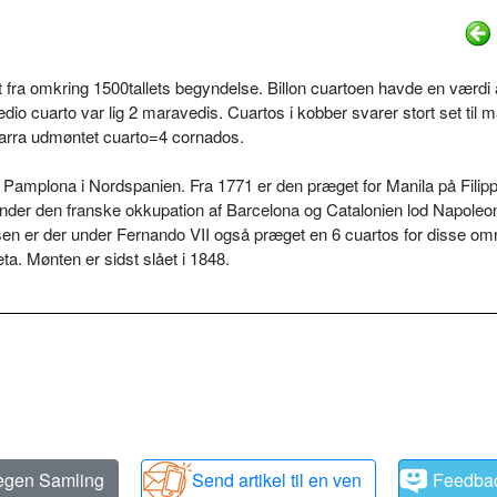
 fra omkring 1500tallets begyndelse. Billon cuartoen havde en værdi 
dio cuarto var lig 2 maravedis. Cuartos i kobber svarer stort set til 
varra udmøntet cuarto=4 cornados.
g i Pamplona i Nordspanien. Fra 1771 er den præget for Manila på Filip
Under den franske okkupation af Barcelona og Catalonien lod Napole
lsen er der under Fernando VII også præget en 6 cuartos for disse om
a. Mønten er sidst slået i 1848.
 egen Samling
Send artikel til en ven
Feedba