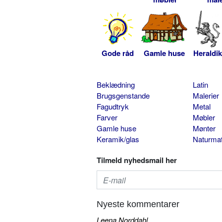
Gode råd
Gamle huse
Heraldik
Beklædning
Latin
Brugsgenstande
Malerier
Fagudtryk
Metal
Farver
Møbler
Gamle huse
Mønter
Keramik/glas
Naturmat
Tilmeld nyhedsmail her
Nyeste kommentarer
Leena Norddahl