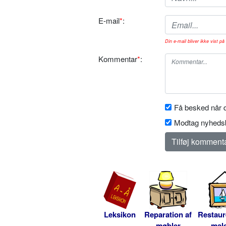
E-mail
*
:
Din e-mail bliver ikke vist på 
Kommentar
*
:
Få besked når d
Modtag nyhedsb
Leksikon
Reparation af
Restaur
møbler
male