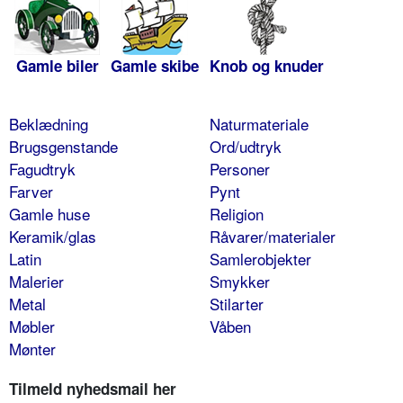
Gamle biler
Gamle skibe
Knob og knuder
Beklædning
Naturmateriale
Brugsgenstande
Ord/udtryk
Fagudtryk
Personer
Farver
Pynt
Gamle huse
Religion
Keramik/glas
Råvarer/materialer
Latin
Samlerobjekter
Malerier
Smykker
Metal
Stilarter
Møbler
Våben
Mønter
Tilmeld nyhedsmail her