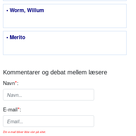
• Worm, Willum
• Merito
Kommentarer og debat mellem læsere
Navn
*
:
E-mail
*
:
Din e-mail bliver ikke vist på sitet.