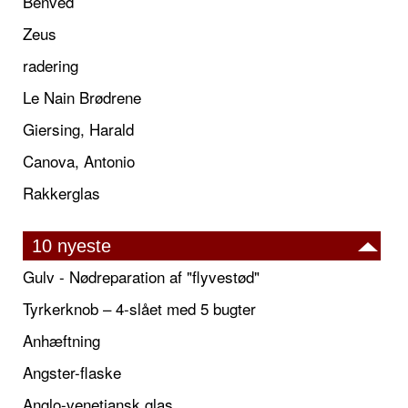
Benved
Zeus
radering
Le Nain Brødrene
Giersing, Harald
Canova, Antonio
Rakkerglas
10 nyeste
Gulv - Nødreparation af "flyvestød"
Tyrkerknob – 4-slået med 5 bugter
Anhæftning
Angster-flaske
Anglo-venetiansk glas