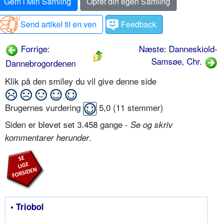
Gem i Min Samling
Opret din egen Samling
Send artikel til en ven
Feedback
Forrige:
Næste: Danneskiold-
Samsøe, Chr.
Dannebrogordenen
Klik på den smiley du vil give denne side
Brugernes vurdering
5,0
(
11
stemmer)
Siden er blevet set 3.458 gange -
Se og skriv
.
kommentarer herunder
• Triobol