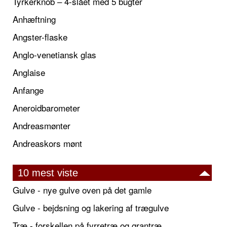
Tyrkerknob – 4-slået med 5 bugter
Anhæftning
Angster-flaske
Anglo-venetiansk glas
Anglaise
Anfange
Aneroidbarometer
Andreasmønter
Andreaskors mønt
10 mest viste
Gulve - nye gulve oven på det gamle
Gulve - bejdsning og lakering af trægulve
Træ - forskellen på fyrretræ og grantræ