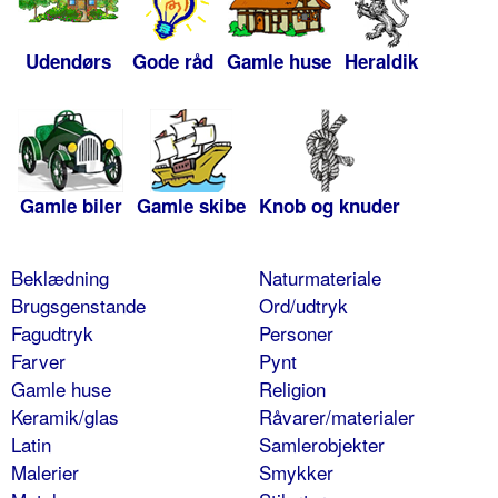
Udendørs
Gode råd
Gamle huse
Heraldik
Gamle biler
Gamle skibe
Knob og knuder
Beklædning
Naturmateriale
Brugsgenstande
Ord/udtryk
Fagudtryk
Personer
Farver
Pynt
Gamle huse
Religion
Keramik/glas
Råvarer/materialer
Latin
Samlerobjekter
Malerier
Smykker