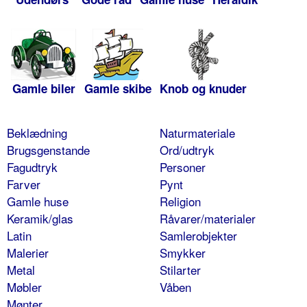
Gamle biler
Gamle skibe
Knob og knuder
Beklædning
Naturmateriale
Brugsgenstande
Ord/udtryk
Fagudtryk
Personer
Farver
Pynt
Gamle huse
Religion
Keramik/glas
Råvarer/materialer
Latin
Samlerobjekter
Malerier
Smykker
Metal
Stilarter
Møbler
Våben
Mønter