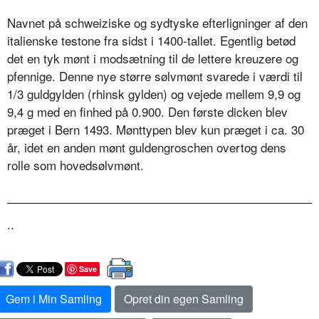
Navnet på schweiziske og sydtyske efterligninger af den
italienske testone fra sidst i 1400-tallet. Egentlig betød
det en tyk mønt i modsætning til de lettere kreuzere og
pfennige. Denne nye større sølvmønt svarede i værdi til
1/3 guldgylden (rhinsk gylden) og vejede mellem 9,9 og
9,4 g med en finhed på 0.900. Den første dicken blev
præget i Bern 1493. Mønttypen blev kun præget i ca. 30
år, idet en anden mønt guldengroschen overtog dens
rolle som hovedsølvmønt.
..
Save
Gem i Min Samling
Opret din egen Samling