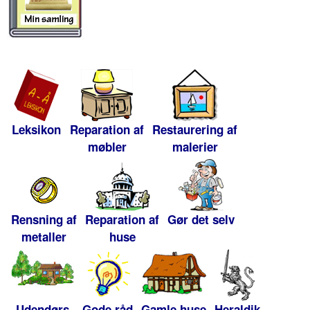
Leksikon
Reparation af
Restaurering af
møbler
malerier
Rensning af
Reparation af
Gør det selv
metaller
huse
Udendørs
Gode råd
Gamle huse
Heraldik