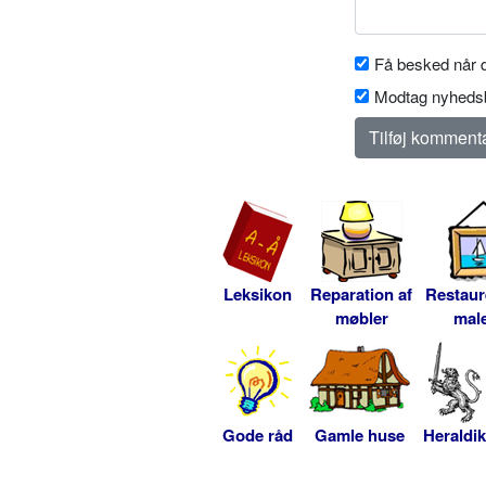
Få besked når d
Modtag nyhedsb
Leksikon
Reparation af
Restaur
møbler
male
Gode råd
Gamle huse
Heraldik