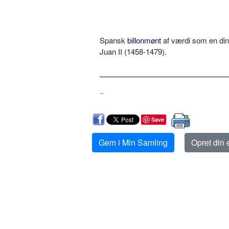
Spansk
billonmønt
af værdi som en din
Juan II (1458-1479).
..
Save
Gem i Min Samling
Opret din