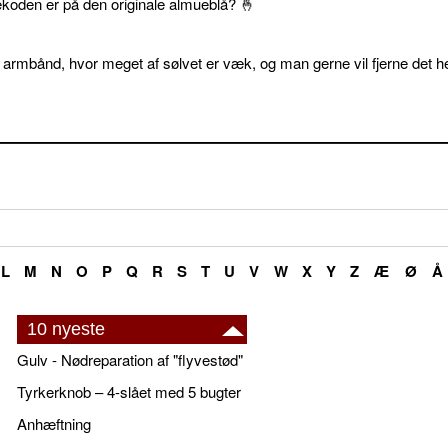
ekoden er på den originale almueblå? 🤞
 armbånd, hvor meget af sølvet er væk, og man gerne vil fjerne det he
L
M
N
O
P
Q
R
S
T
U
V
W
X
Y
Z
Æ
Ø
Å
10 nyeste
Gulv - Nødreparation af "flyvestød"
Tyrkerknob – 4-slået med 5 bugter
Anhæftning