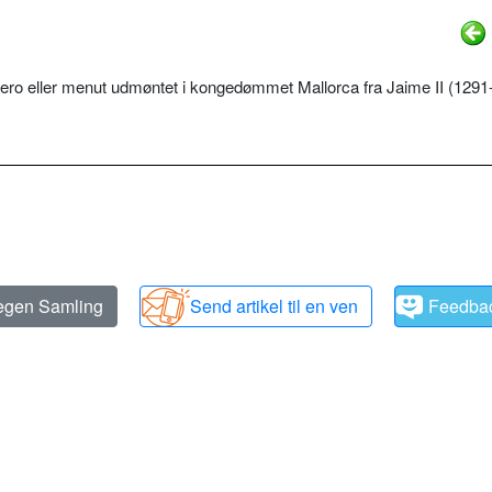
ero eller menut udmøntet i kongedømmet Mallorca fra Jaime II (1291-1
 egen Samling
Send artikel til en ven
Feedba