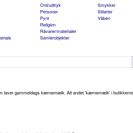
Ord/udtryk
Smykker
Personer
Stilarter
Pynt
Våben
Religion
Råvarer/materialer
eriale
Samlerobjekter
som laver gammeldags kærnemælk. Alt andet 'kærnemælk' i butikkerne