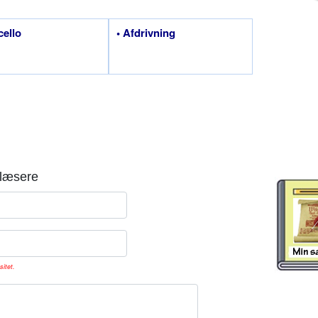
cello
• Afdrivning
læsere
sitet.