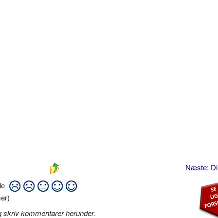
Næste: D
ide
er)
g skriv kommentarer herunder
.