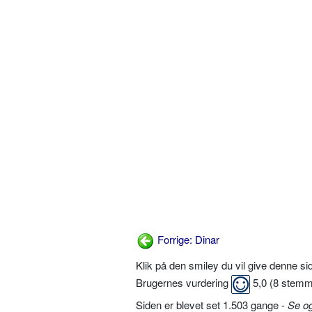
Forrige: Dinar
Klik på den smiley du vil give denne s
Brugernes vurdering
5,0
(
8
stemm
Siden er blevet set 1.503 gange -
Se o