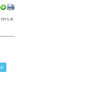
311) til
ck