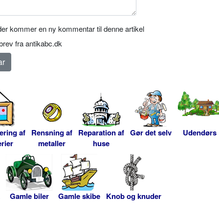
er kommer en ny kommentar til denne artikel
rev fra antikabc.dk
ering af
Rensning af
Reparation af
Gør det selv
Udendørs
rier
metaller
huse
Gamle biler
Gamle skibe
Knob og knuder