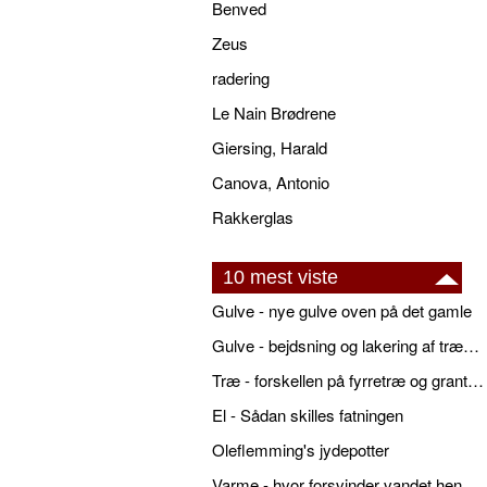
Benved
Zeus
radering
Le Nain Brødrene
Giersing, Harald
Canova, Antonio
Rakkerglas
10 mest viste
Gulve - nye gulve oven på det gamle
Gulve - bejdsning og lakering af trægulve
Træ - forskellen på fyrretræ og grantræ
El - Sådan skilles fatningen
Oleflemming's jydepotter
Varme - hvor forsvinder vandet hen