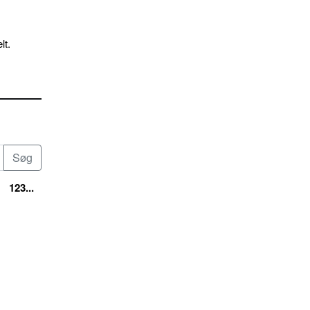
lt.
123...