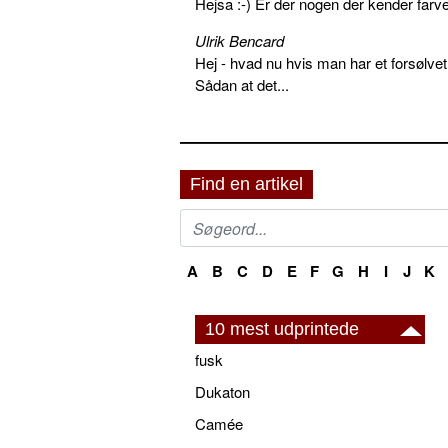
Hejsa :-) Er der nogen der kender farv
Ulrik Bencard
Hej - hvad nu hvis man har et forsølvet
Sådan at det...
Find en artikel
A
B
C
D
E
F
G
H
I
J
K
10 mest udprintede
fusk
Dukaton
Camée