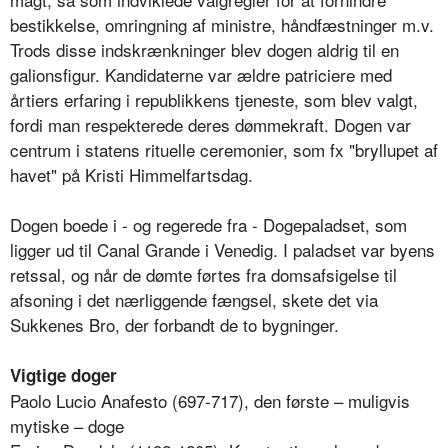
bestikkelse, omringning af ministre, håndfæstninger m.v.
Trods disse indskrænkninger blev dogen aldrig til en
galionsfigur. Kandidaterne var ældre patriciere med
årtiers erfaring i republikkens tjeneste, som blev valgt,
fordi man respekterede deres dømmekraft. Dogen var
centrum i statens rituelle ceremonier, som fx "bryllupet af
havet" på Kristi Himmelfartsdag.
Dogen boede i - og regerede fra - Dogepaladset, som
ligger ud til Canal Grande i Venedig. I paladset var byens
retssal, og når de dømte førtes fra domsafsigelse til
afsoning i det nærliggende fængsel, skete det via
Sukkenes Bro, der forbandt de to bygninger.
Vigtige doger
Paolo Lucio Anafesto (697-717), den første – muligvis
mytiske – doge