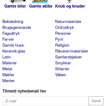
Gamle biler
Gamle skibe
Knob og knuder
Beklædning
Naturmateriale
Brugsgenstande
Ord/udtryk
Fagudtryk
Personer
Farver
Pynt
Gamle huse
Religion
Keramik/glas
Råvarer/materialer
Latin
Samlerobjekter
Malerier
Smykker
Metal
Stilarter
Møbler
Våben
Mønter
Tilmeld nyhedsmail her