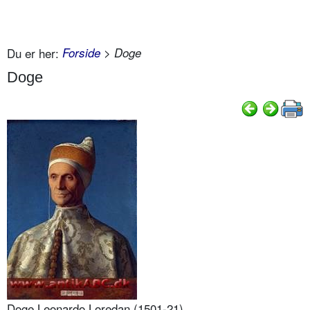
Du er her:
Forside
> Doge
Doge
Doge Leonardo Loredan (1501-21)