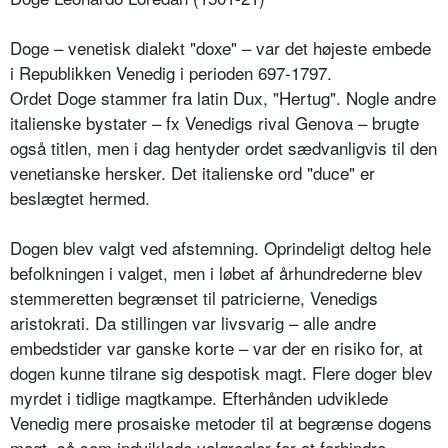
Doge – venetisk dialekt "doxe" – var det højeste embede
i Republikken Venedig i perioden 697-1797.
Ordet Doge stammer fra latin Dux, "Hertug". Nogle andre
italienske bystater – fx Venedigs rival Genova – brugte
også titlen, men i dag hentyder ordet sædvanligvis til den
venetianske hersker. Det italienske ord "duce" er
beslægtet hermed.
Dogen blev valgt ved afstemning. Oprindeligt deltog hele
befolkningen i valget, men i løbet af århundrederne blev
stemmeretten begrænset til patricierne, Venedigs
aristokrati. Da stillingen var livsvarig – alle andre
embedstider var ganske korte – var der en risiko for, at
dogen kunne tilrane sig despotisk magt. Flere doger blev
myrdet i tidlige magtkampe. Efterhånden udviklede
Venedig mere prosaiske metoder til at begrænse dogens
magt, så som indviklede valgregler for at forhindre