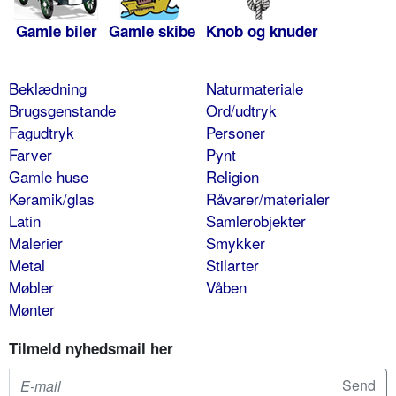
Gamle biler
Gamle skibe
Knob og knuder
Beklædning
Naturmateriale
Brugsgenstande
Ord/udtryk
Fagudtryk
Personer
Farver
Pynt
Gamle huse
Religion
Keramik/glas
Råvarer/materialer
Latin
Samlerobjekter
Malerier
Smykker
Metal
Stilarter
Møbler
Våben
Mønter
Tilmeld nyhedsmail her