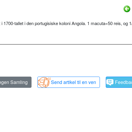
 1700-tallet i den portugisiske koloni Angola. 1 macuta=50 reis, og 1
 egen Samling
Send artikel til en ven
Feedba