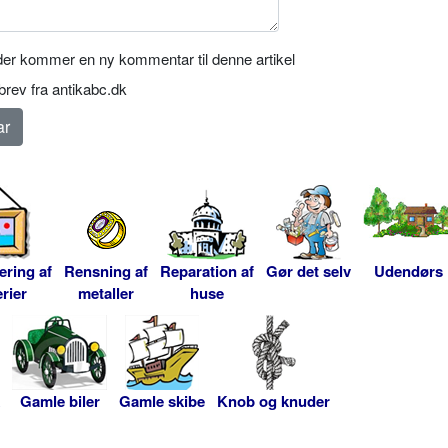
er kommer en ny kommentar til denne artikel
rev fra antikabc.dk
ering af
Rensning af
Reparation af
Gør det selv
Udendørs
rier
metaller
huse
Gamle biler
Gamle skibe
Knob og knuder