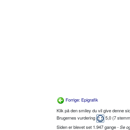
Forrige: Epigrafik
Klik på den smiley du vil give denne s
Brugernes vurdering
5,0
(
7
stemm
Siden er blevet set 1.947 gange -
Se o