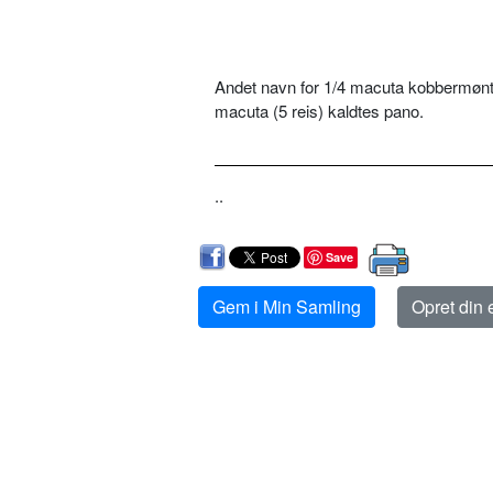
Andet navn for 1/4 macuta kobbermønt i
macuta (5 reis) kaldtes pano.
..
Save
Gem i Min Samling
Opret din