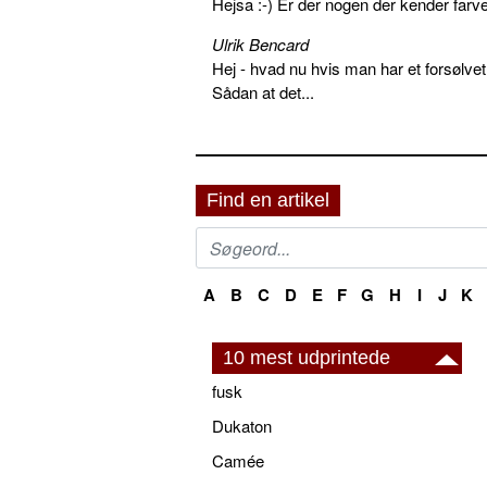
Hejsa :-) Er der nogen der kender farv
Ulrik Bencard
Hej - hvad nu hvis man har et forsølvet
Sådan at det...
Find en artikel
A
B
C
D
E
F
G
H
I
J
K
10 mest udprintede
fusk
Dukaton
Camée