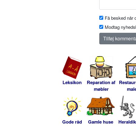
Få besked når d
Modtag nyhedsb
Leksikon
Reparation af
Restaur
møbler
male
Gode råd
Gamle huse
Heraldik