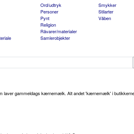
Ord/udtryk
Smykker
Personer
Stilarter
Pynt
Våben
Religion
Råvarer/materialer
eriale
Samlerobjekter
som laver gammeldags kærnemælk. Alt andet 'kærnemælk' i butikkerne