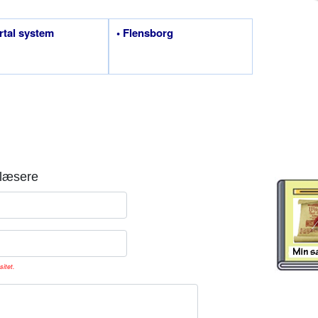
rtal system
• Flensborg
læsere
sitet.