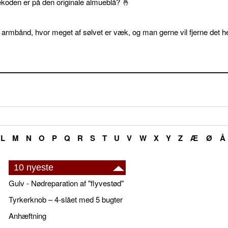
ekoden er på den originale almueblå? 🤞
 armbånd, hvor meget af sølvet er væk, og man gerne vil fjerne det he
L
M
N
O
P
Q
R
S
T
U
V
W
X
Y
Z
Æ
Ø
Å
10 nyeste
Gulv - Nødreparation af "flyvestød"
Tyrkerknob – 4-slået med 5 bugter
Anhæftning