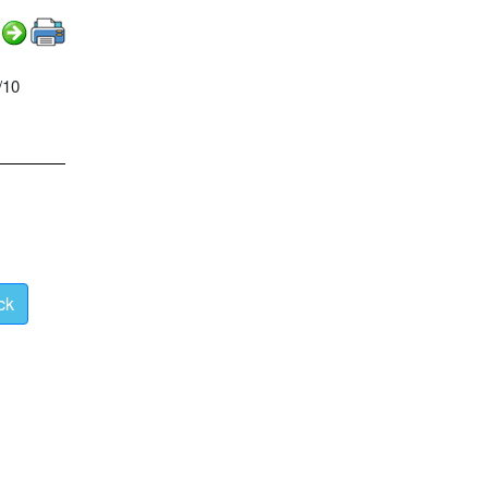
/10
ck