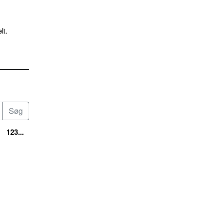
lt.
123...