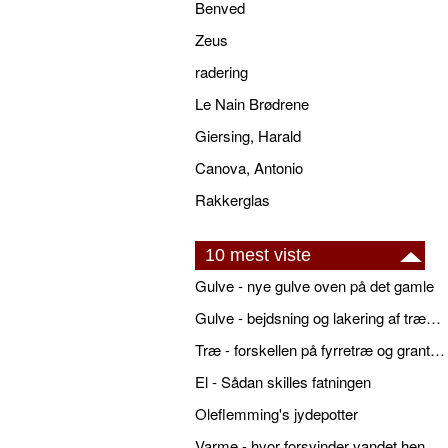
Benved
Zeus
radering
Le Nain Brødrene
Giersing, Harald
Canova, Antonio
Rakkerglas
10 mest viste
Gulve - nye gulve oven på det gamle
Gulve - bejdsning og lakering af trægulve
Træ - forskellen på fyrretræ og grantræ
El - Sådan skilles fatningen
Oleflemming's jydepotter
Varme - hvor forsvinder vandet hen