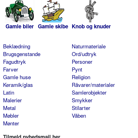
Gamle biler
Gamle skibe
Knob og knuder
Beklædning
Naturmateriale
Brugsgenstande
Ord/udtryk
Fagudtryk
Personer
Farver
Pynt
Gamle huse
Religion
Keramik/glas
Råvarer/materialer
Latin
Samlerobjekter
Malerier
Smykker
Metal
Stilarter
Møbler
Våben
Mønter
Tilmeld nyhedsmail her