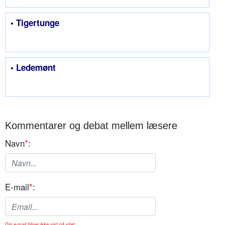
• Tigertunge
• Ledemønt
Kommentarer og debat mellem læsere
Navn
*
:
E-mail
*
:
Din e-mail bliver ikke vist på sitet.