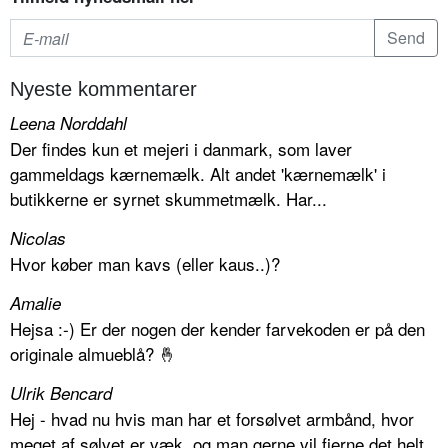
Nyeste kommentarer
Leena Norddahl
Der findes kun et mejeri i danmark, som laver
gammeldags kærnemælk. Alt andet 'kærnemælk' i
butikkerne er syrnet skummetmælk. Har...
Nicolas
Hvor køber man kavs (eller kaus..)?
Amalie
Hejsa :-) Er der nogen der kender farvekoden er på den
originale almueblå? 🤞
Ulrik Bencard
Hej - hvad nu hvis man har et forsølvet armbånd, hvor
meget af sølvet er væk, og man gerne vil fjerne det helt.