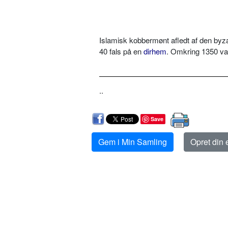
Islamisk kobbermønt afledt af den byzant
40 fals på en
dirhem
. Omkring 1350 var
..
Save
Gem i Min Samling
Opret din