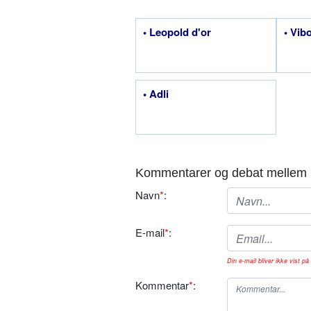
• Leopold d'or
• Vib
• Adli
Kommentarer og debat mellem 
Navn
*
:
E-mail
*
:
Din e-mail bliver ikke vist på 
Kommentar
*
: