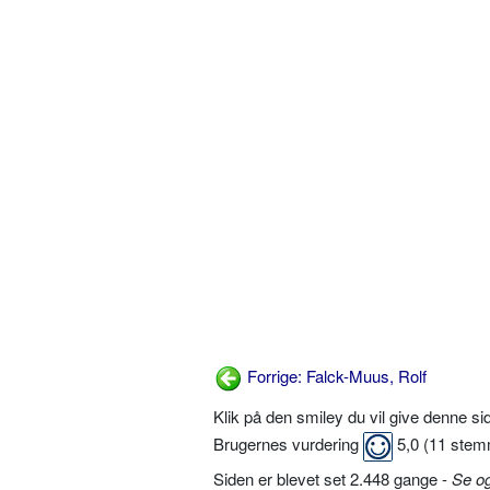
Forrige: Falck-Muus, Rolf
Klik på den smiley du vil give denne s
Brugernes vurdering
5,0
(
11
stem
Siden er blevet set 2.448 gange -
Se o