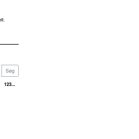
lt.
123...