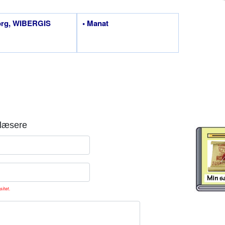
org, WIBERGIS
• Manat
læsere
sitet.