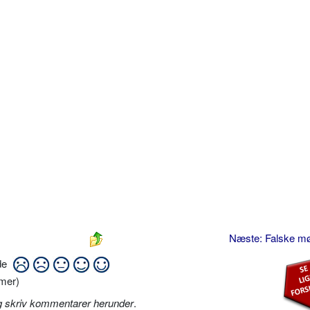
Næste: Falske m
ide
mer)
g skriv kommentarer herunder
.