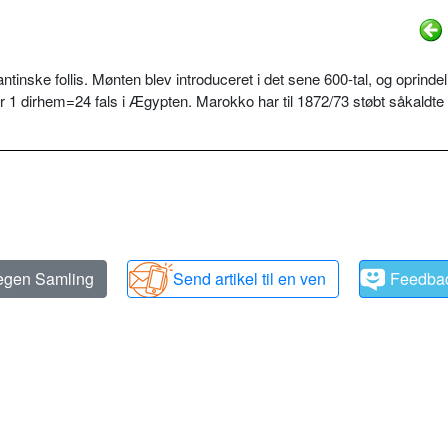
inske follis. Mønten blev introduceret i det sene 600-tal, og oprindel
 1 dirhem=24 fals i Ægypten. Marokko har til 1872/73 støbt såkaldte 
 egen Samling
Send artikel til en ven
Feedba