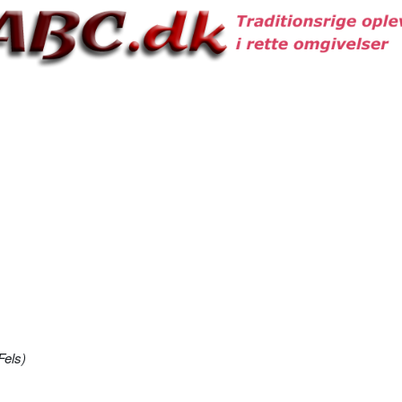
Fels)