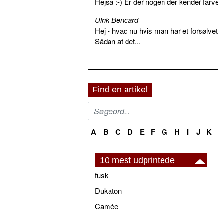
Hejsa :-) Er der nogen der kender farv
Ulrik Bencard
Hej - hvad nu hvis man har et forsølvet
Sådan at det...
Find en artikel
A
B
C
D
E
F
G
H
I
J
K
10 mest udprintede
fusk
Dukaton
Camée