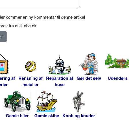
er kommer en ny kommentar til denne artikel
rev fra antikabc.dk
ering af
Rensning af
Reparation af
Gør det selv
Udendørs
rier
metaller
huse
Gamle biler
Gamle skibe
Knob og knuder