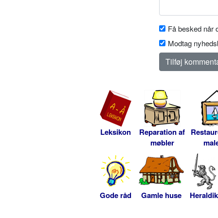
Få besked når d
Modtag nyhedsb
Leksikon
Reparation af
Restaur
møbler
male
Gode råd
Gamle huse
Heraldik