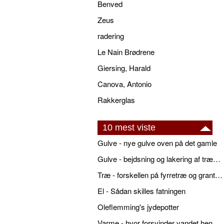
Benved
Zeus
radering
Le Nain Brødrene
Giersing, Harald
Canova, Antonio
Rakkerglas
10 mest viste
Gulve - nye gulve oven på det gamle
Gulve - bejdsning og lakering af trægulve
Træ - forskellen på fyrretræ og grantræ
El - Sådan skilles fatningen
Oleflemming's jydepotter
Varme - hvor forsvinder vandet hen