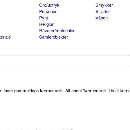
Ord/udtryk
Smykker
Personer
Stilarter
Pynt
Våben
Religion
Råvarer/materialer
eriale
Samlerobjekter
som laver gammeldags kærnemælk. Alt andet 'kærnemælk' i butikkerne