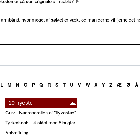
ekoden er på den originale almueblå? 🤞
 armbånd, hvor meget af sølvet er væk, og man gerne vil fjerne det he
L
M
N
O
P
Q
R
S
T
U
V
W
X
Y
Z
Æ
Ø
Å
10 nyeste
Gulv - Nødreparation af "flyvestød"
Tyrkerknob – 4-slået med 5 bugter
Anhæftning