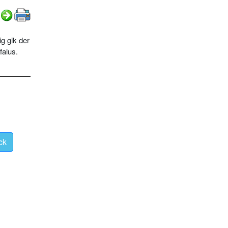
ig gik der
falus.
ck