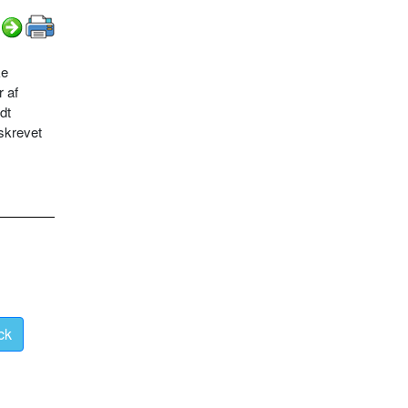
ke
r af
dt
eskrevet
ck