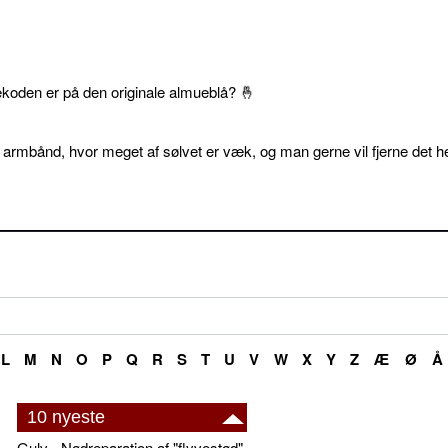
ekoden er på den originale almueblå? 🤞
 armbånd, hvor meget af sølvet er væk, og man gerne vil fjerne det he
L
M
N
O
P
Q
R
S
T
U
V
W
X
Y
Z
Æ
Ø
Å
10 nyeste
Gulv - Nødreparation af "flyvestød"