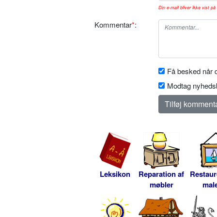
Din e-mail bliver ikke vist på 
Kommentar
*
:
Få besked når d
Modtag nyhedsb
Leksikon
Reparation af
Restaur
møbler
male