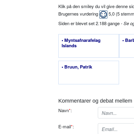
Klik på den smiley du vil give denne s
Brugernes vurdering
5,0
(
5
stemm
Siden er blevet set 2.188 gange -
Se o
• Myntsafnarafelag
• Bar
Islands
• Bruun, Patrik
Kommentarer og debat mellem 
Navn
*
:
E-mail
*
: