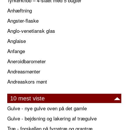
Tyrkerknob – 4-slået med 5 bugter
Anhæftning
Angster-flaske
Anglo-venetiansk glas
Anglaise
Anfange
Aneroidbarometer
Andreasmønter
Andreaskors mønt
10 mest viste
Gulve - nye gulve oven på det gamle
Gulve - bejdsning og lakering af trægulve
Træ - forskellen på fyrretræ og grantræ