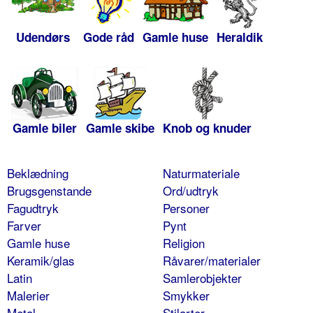
Udendørs
Gode råd
Gamle huse
Heraldik
Gamle biler
Gamle skibe
Knob og knuder
Beklædning
Naturmateriale
Brugsgenstande
Ord/udtryk
Fagudtryk
Personer
Farver
Pynt
Gamle huse
Religion
Keramik/glas
Råvarer/materialer
Latin
Samlerobjekter
Malerier
Smykker
Metal
Stilarter