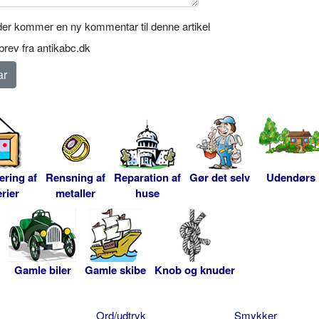
er kommer en ny kommentar til denne artikel
rev fra antikabc.dk
ering af
Rensning af
Reparation af
Gør det selv
Udendørs
rier
metaller
huse
Gamle biler
Gamle skibe
Knob og knuder
Ord/udtryk
Smykker