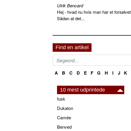
Ulrik Bencard
Hej - hvad nu hvis man har et forsølvet
Sådan at det...
Find en artikel
A
B
C
D
E
F
G
H
I
J
K
10 mest udprintede
fusk
Dukaton
Camée
Benved