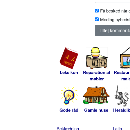
Få besked når d
Modtag nyhedsb
Leksikon
Reparation af
Restaur
møbler
male
Gode råd
Gamle huse
Heraldik
Beklædning
Latin