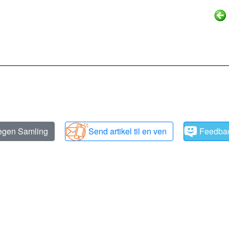
 egen Samling
Send artikel til en ven
Feedba