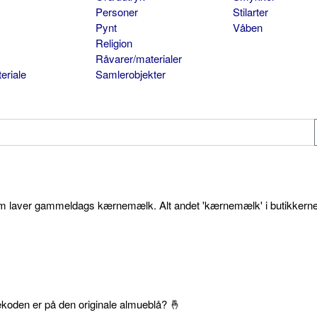
Personer
Stilarter
Pynt
Våben
Religion
Råvarer/materialer
eriale
Samlerobjekter
som laver gammeldags kærnemælk. Alt andet 'kærnemælk' i butikkerne
ekoden er på den originale almueblå? 🤞