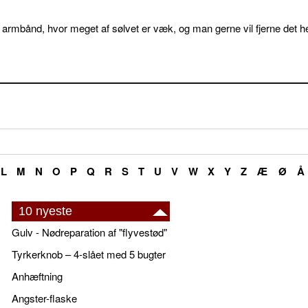
 armbånd, hvor meget af sølvet er væk, og man gerne vil fjerne det he
L
M
N
O
P
Q
R
S
T
U
V
W
X
Y
Z
Æ
Ø
Å
10 nyeste
Gulv - Nødreparation af "flyvestød"
Tyrkerknob – 4-slået med 5 bugter
Anhæftning
Angster-flaske