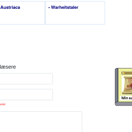
a Austriaca
• Warheitstaler
læsere
sitet.