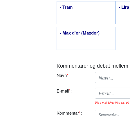
• Tram
• Lir
• Max d'or (Maxdor)
Kommentarer og debat mellem 
Navn
*
:
E-mail
*
:
Din e-mail bliver ikke vist på 
Kommentar
*
: