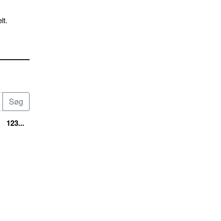
lt.
123...