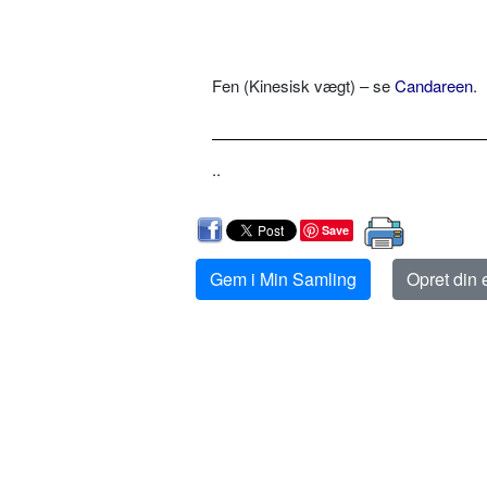
Fen (Kinesisk vægt) – se
Candareen
.
..
Save
Gem i Min Samling
Opret din