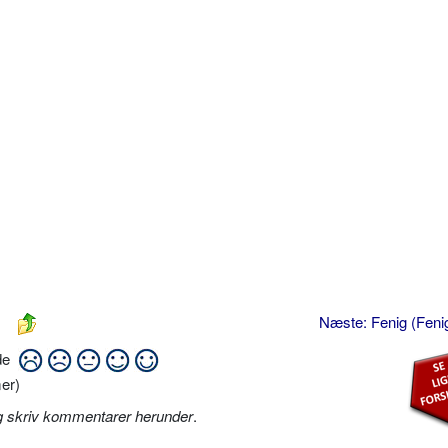
Næste: Fenig (Fen
ide
er)
g skriv kommentarer herunder
.