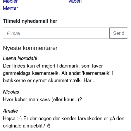
Møbler
Våben
Mønter
Tilmeld nyhedsmail her
Nyeste kommentarer
Leena Norddahl
Der findes kun et mejeri i danmark, som laver
gammeldags kærnemælk. Alt andet 'kærnemælk' i
butikkerne er syrnet skummetmælk. Har...
Nicolas
Hvor køber man kavs (eller kaus..)?
Amalie
Hejsa :-) Er der nogen der kender farvekoden er på den
originale almueblå? 🤞