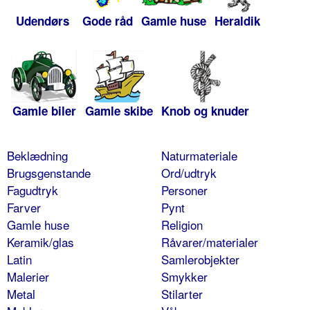
Udendørs
Gode råd
Gamle huse
Heraldik
Gamle biler
Gamle skibe
Knob og knuder
Beklædning
Naturmateriale
Brugsgenstande
Ord/udtryk
Fagudtryk
Personer
Farver
Pynt
Gamle huse
Religion
Keramik/glas
Råvarer/materialer
Latin
Samlerobjekter
Malerier
Smykker
Metal
Stilarter