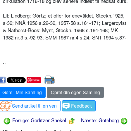
cirkulation 1716-18 og blev senere indløst til nedsat kurs.
Lit: Lindberg: Görtz; et offer for eneväldet, Stockh.1925,
s·39; NNÅ 1956 s.22-39, 1957-58 s.161-171; Largerqvist
& Nathorst-Böös: Mynt, Stockh. 1968 s.164-168; MK
1982 nr.3 s.·92-93; SMM 1987 nr.4 s.24; SNT 1994 s.87·
..
Save
Gem i Min Samling
Opret din egen Samling
Send artikel til en ven
Feedback
Forrige: Görlitzer Shekel
Næste: Göteborg