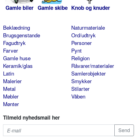
Gamle biler
Gamle skibe
Knob og knuder
Beklædning
Naturmateriale
Brugsgenstande
Ord/udtryk
Fagudtryk
Personer
Farver
Pynt
Gamle huse
Religion
Keramik/glas
Råvarer/materialer
Latin
Samlerobjekter
Malerier
Smykker
Metal
Stilarter
Møbler
Våben
Mønter
Tilmeld nyhedsmail her