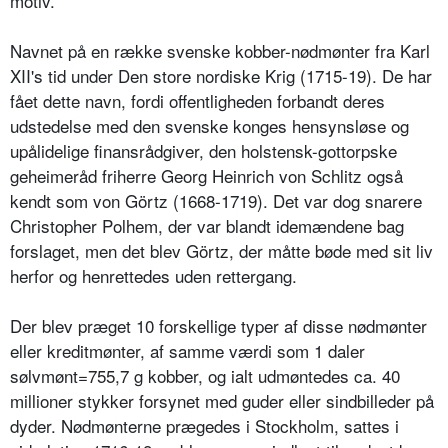
motiv.
Navnet på en række svenske kobber-nødmønter fra Karl
XII's tid under Den store nordiske Krig (1715-19). De har
fået dette navn, fordi offentligheden forbandt deres
udstedelse med den svenske konges hensynsløse og
upålidelige finansrådgiver, den holstensk-gottorpske
geheimeråd friherre Georg Heinrich von Schlitz også
kendt som von Görtz (1668-1719). Det var dog snarere
Christopher Polhem, der var blandt idemændene bag
forslaget, men det blev Görtz, der måtte bøde med sit liv
herfor og henrettedes uden rettergang.
Der blev præget 10 forskellige typer af disse nødmønter
eller kreditmønter, af samme værdi som 1 daler
sølvmønt=755,7 g kobber, og ialt udmøntedes ca. 40
millioner stykker forsynet med guder eller sindbilleder på
dyder. Nødmønterne prægedes i Stockholm, sattes i