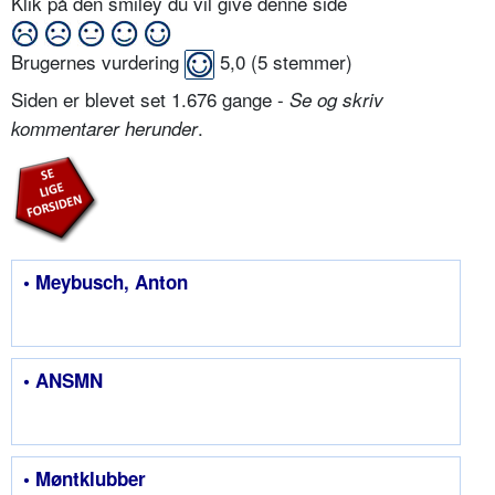
Klik på den smiley du vil give denne side
Brugernes vurdering
5,0
(
5
stemmer)
Siden er blevet set 1.676 gange -
Se og skriv
.
kommentarer herunder
• Meybusch, Anton
• ANSMN
• Møntklubber