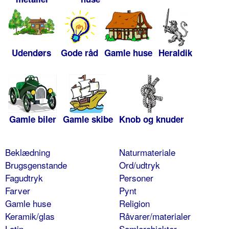
Udendørs
Gode råd
Gamle huse
Heraldik
Gamle biler
Gamle skibe
Knob og knuder
Beklædning
Naturmateriale
Brugsgenstande
Ord/udtryk
Fagudtryk
Personer
Farver
Pynt
Gamle huse
Religion
Keramik/glas
Råvarer/materialer
Latin
Samlerobjekter