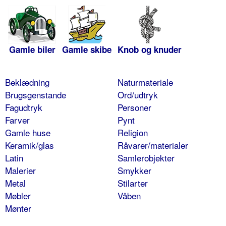
Gamle biler
Gamle skibe
Knob og knuder
Beklædning
Naturmateriale
Brugsgenstande
Ord/udtryk
Fagudtryk
Personer
Farver
Pynt
Gamle huse
Religion
Keramik/glas
Råvarer/materialer
Latin
Samlerobjekter
Malerier
Smykker
Metal
Stilarter
Møbler
Våben
Mønter