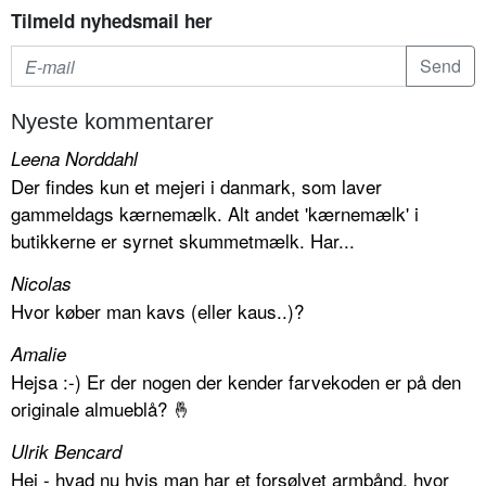
Tilmeld nyhedsmail her
Nyeste kommentarer
Leena Norddahl
Der findes kun et mejeri i danmark, som laver
gammeldags kærnemælk. Alt andet 'kærnemælk' i
butikkerne er syrnet skummetmælk. Har...
Nicolas
Hvor køber man kavs (eller kaus..)?
Amalie
Hejsa :-) Er der nogen der kender farvekoden er på den
originale almueblå? 🤞
Ulrik Bencard
Hej - hvad nu hvis man har et forsølvet armbånd, hvor