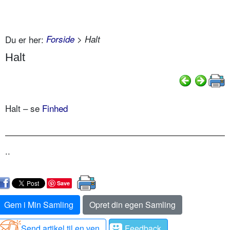
Du er her:
Forside
> Halt
Halt
Halt – se
Finhed
..
Save
Gem i Min Samling
Opret din egen Samling
Send artikel til en ven
Feedback