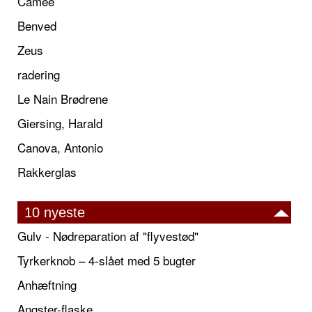
Camée
Benved
Zeus
radering
Le Nain Brødrene
Giersing, Harald
Canova, Antonio
Rakkerglas
10 nyeste
Gulv - Nødreparation af "flyvestød"
Tyrkerknob – 4-slået med 5 bugter
Anhæftning
Angster-flaske