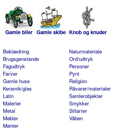
Gamle biler
Gamle skibe
Knob og knuder
Beklædning
Naturmateriale
Brugsgenstande
Ord/udtryk
Fagudtryk
Personer
Farver
Pynt
Gamle huse
Religion
Keramik/glas
Råvarer/materialer
Latin
Samlerobjekter
Malerier
Smykker
Metal
Stilarter
Møbler
Våben
Mønter