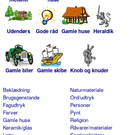
Udendørs
Gode råd
Gamle huse
Heraldik
Gamle biler
Gamle skibe
Knob og knuder
Beklædning
Naturmateriale
Brugsgenstande
Ord/udtryk
Fagudtryk
Personer
Farver
Pynt
Gamle huse
Religion
Keramik/glas
Råvarer/materialer
Latin
Samlerobjekter