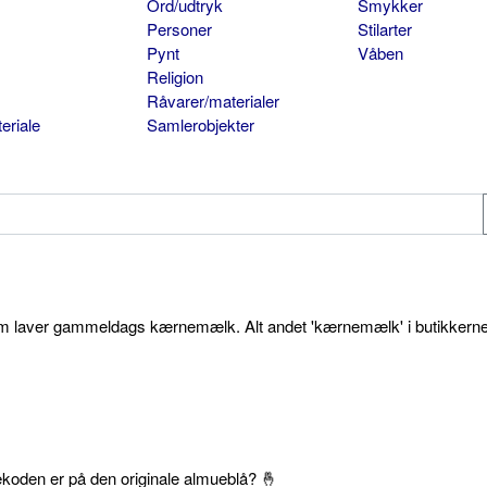
Ord/udtryk
Smykker
Personer
Stilarter
Pynt
Våben
Religion
Råvarer/materialer
eriale
Samlerobjekter
som laver gammeldags kærnemælk. Alt andet 'kærnemælk' i butikkerne
ekoden er på den originale almueblå? 🤞