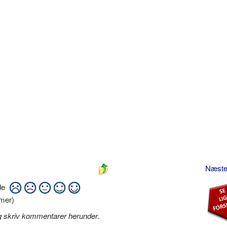
Næste:
ide
mer)
g skriv kommentarer herunder
.