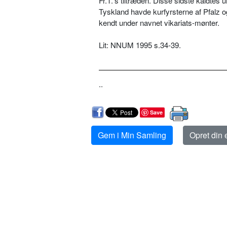
Fr.1.'s tiltræden. Disse sidste kaldte
Tyskland havde kurfyrsterne af Pfalz o
kendt under navnet vikariats-mønter.
Lit: NNUM 1995 s.34-39.
..
Save
Gem i Min Samling
Opret din