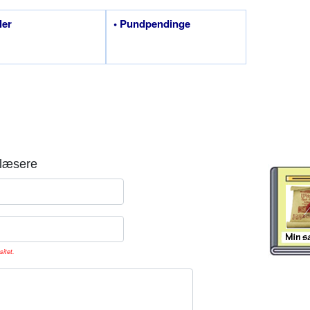
ler
• Pundpendinge
læsere
sitet.