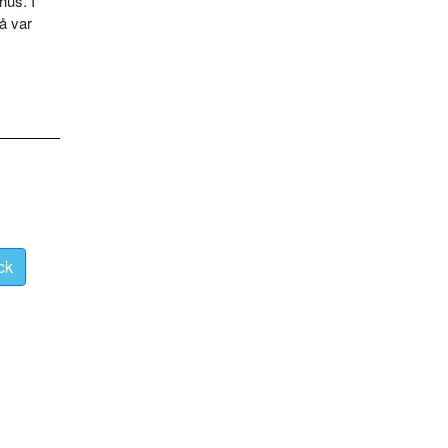
hus. I
å var
ck