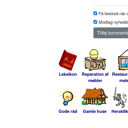
Få besked når d
Modtag nyhedsb
Leksikon
Reparation af
Restaur
møbler
male
Gode råd
Gamle huse
Heraldik