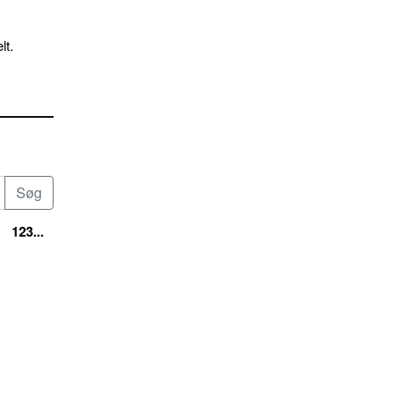
lt.
123...