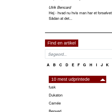
Ulrik Bencard
Hej - hvad nu hvis man har et forsølvet
Sådan at det...
Find en artikel
A
B
C
D
E
F
G
H
I
J
K
10 mest udprintede
fusk
Dukaton
Camée
Benved