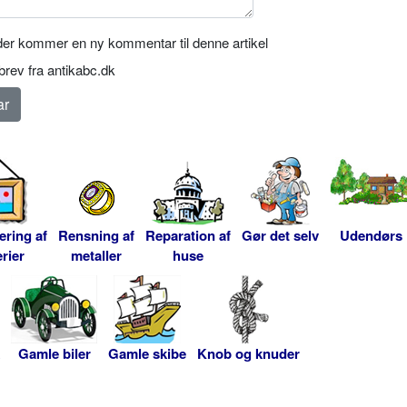
er kommer en ny kommentar til denne artikel
rev fra antikabc.dk
ering af
Rensning af
Reparation af
Gør det selv
Udendørs
rier
metaller
huse
Gamle biler
Gamle skibe
Knob og knuder