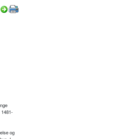
inge
a 1481-
else og