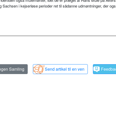
s undertiden også mulemønter, idet de er præget af Hans Mule på Akers
g Sachsen i kejserløse perioder ret til sådanne udmøntninger, der ogs
 egen Samling
Send artikel til en ven
Feedba