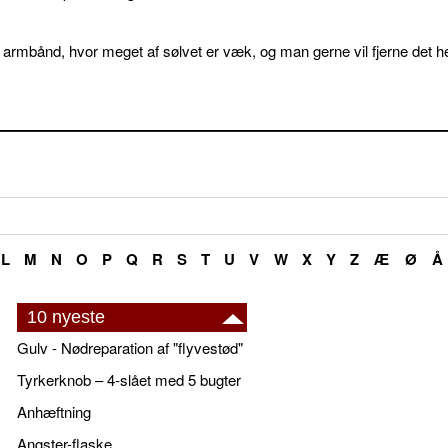
 armbånd, hvor meget af sølvet er væk, og man gerne vil fjerne det he
L
M
N
O
P
Q
R
S
T
U
V
W
X
Y
Z
Æ
Ø
Å
10 nyeste
Gulv - Nødreparation af "flyvestød"
Tyrkerknob – 4-slået med 5 bugter
Anhæftning
Angster-flaske