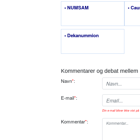
• NUMSAM
• Cau
• Dekanummion
Kommentarer og debat mellem 
Navn
*
:
E-mail
*
:
Din e-mail bliver ikke vist på 
Kommentar
*
: