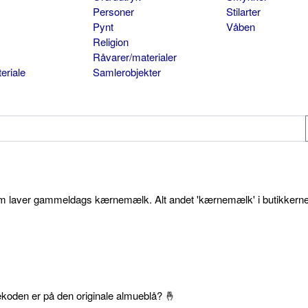
Personer
Stilarter
Pynt
Våben
Religion
Råvarer/materialer
eriale
Samlerobjekter
som laver gammeldags kærnemælk. Alt andet 'kærnemælk' i butikkerne
ekoden er på den originale almueblå? 🤞