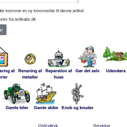
er kommer en ny kommentar til denne artikel
rev fra antikabc.dk
ering af
Rensning af
Reparation af
Gør det selv
Udendørs
rier
metaller
huse
Gamle biler
Gamle skibe
Knob og knuder
Ord/udtryk
Smykker