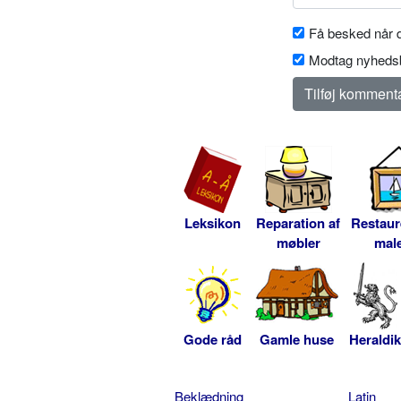
Få besked når d
Modtag nyhedsb
Leksikon
Reparation af
Restaur
møbler
male
Gode råd
Gamle huse
Heraldik
Beklædning
Latin