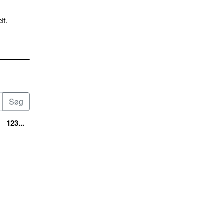
lt.
123...