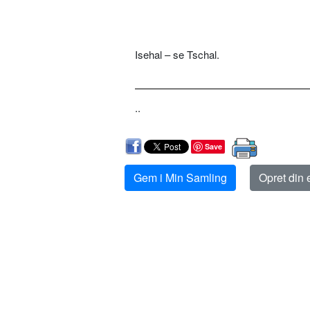
Isehal – se Tschal.
..
Save
Gem i Min Samling
Opret din