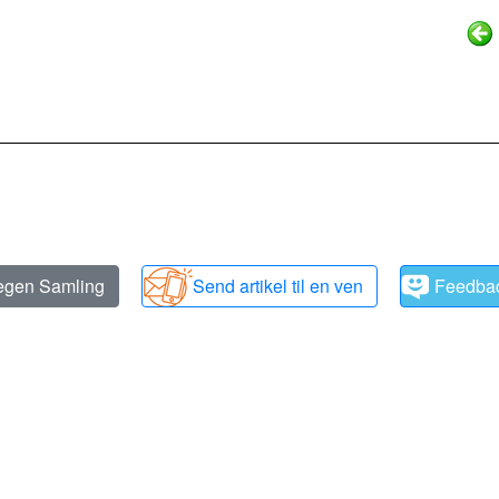
 egen Samling
Send artikel til en ven
Feedba