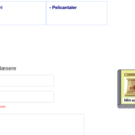
ri
• Pelicantaler
læsere
sitet.