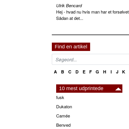
Ulrik Bencard
Hej - hvad nu hvis man har et forsølvet
Sådan at det...
Find en artikel
A
B
C
D
E
F
G
H
I
J
K
10 mest udprintede
fusk
Dukaton
Camée
Benved