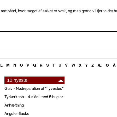
 armbånd, hvor meget af sølvet er væk, og man gerne vil fjerne det he
L
M
N
O
P
Q
R
S
T
U
V
W
X
Y
Z
Æ
Ø
Å
10 nyeste
Gulv - Nødreparation af "flyvestød"
Tyrkerknob – 4-slået med 5 bugter
Anhæftning
Angster-flaske