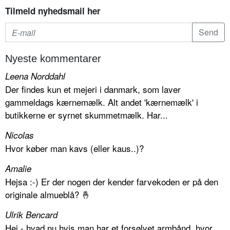
Tilmeld nyhedsmail her
Nyeste kommentarer
Leena Norddahl
Der findes kun et mejeri i danmark, som laver
gammeldags kærnemælk. Alt andet 'kærnemælk' i
butikkerne er syrnet skummetmælk. Har...
Nicolas
Hvor køber man kavs (eller kaus..)?
Amalie
Hejsa :-) Er der nogen der kender farvekoden er på den
originale almueblå? 🤞
Ulrik Bencard
Hej - hvad nu hvis man har et forsølvet armbånd, hvor