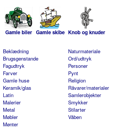
Gamle biler
Gamle skibe
Knob og knuder
Beklædning
Naturmateriale
Brugsgenstande
Ord/udtryk
Fagudtryk
Personer
Farver
Pynt
Gamle huse
Religion
Keramik/glas
Råvarer/materialer
Latin
Samlerobjekter
Malerier
Smykker
Metal
Stilarter
Møbler
Våben
Mønter