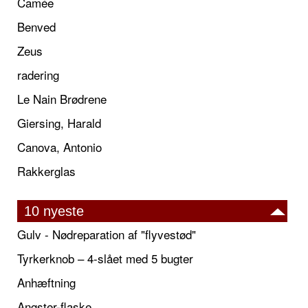
Camée
Benved
Zeus
radering
Le Nain Brødrene
Giersing, Harald
Canova, Antonio
Rakkerglas
10 nyeste
Gulv - Nødreparation af "flyvestød"
Tyrkerknob – 4-slået med 5 bugter
Anhæftning
Angster-flaske